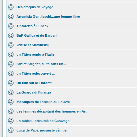
Des croquis de voyage
Artemisia Gentileschi...une femme libre
Tintoretto à Lübeck
BnF Gallica et de Barbari
Venise et Stravinskij
un Titien rendu à l'Italie
l'art et l'argent, suite sans fin...
un Titien redécouvert ...
Un film sur le Tintoret
La Guarda di Finanza
Mosaïques de Torcello au Louvre
des femmes décapitant des hommes en Art
un tableau présumé de Caravage
Luigi de Pace, mosaïste vénitien