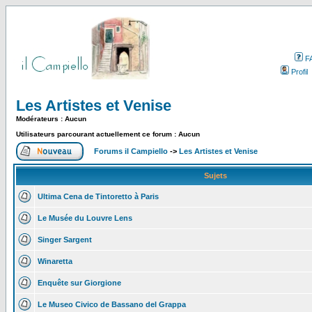
F
Profil
Les Artistes et Venise
Modérateurs : Aucun
Utilisateurs parcourant actuellement ce forum : Aucun
Forums il Campiello
->
Les Artistes et Venise
Sujets
Ultima Cena de Tintoretto à Paris
Le Musée du Louvre Lens
Singer Sargent
Winaretta
Enquête sur Giorgione
Le Museo Civico de Bassano del Grappa