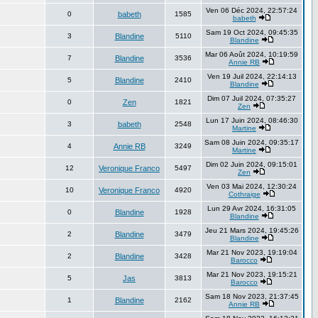
Ven 06 Déc 2024, 22:57:24
0
babeth
1585
babeth
Sam 19 Oct 2024, 09:45:35
3
Blandine
5110
Blandine
Mar 06 Août 2024, 10:19:59
7
Blandine
3536
Annie RB
Ven 19 Juil 2024, 22:14:13
5
Blandine
2410
Blandine
Dim 07 Juil 2024, 07:35:27
0
Zen
1821
Zen
Lun 17 Juin 2024, 08:46:30
3
babeth
2548
Martine
Sam 08 Juin 2024, 09:35:17
4
Annie RB
3249
Martine
Dim 02 Juin 2024, 09:15:01
12
Veronique Franco
5497
Zen
Ven 03 Mai 2024, 12:30:24
10
Veronique Franco
4920
Cothraige
Lun 29 Avr 2024, 16:31:05
0
Blandine
1928
Blandine
Jeu 21 Mars 2024, 19:45:26
2
Blandine
3479
Blandine
Mar 21 Nov 2023, 19:19:04
2
Blandine
3428
Barocco
Mar 21 Nov 2023, 19:15:21
5
Jas
3813
Barocco
Sam 18 Nov 2023, 21:37:45
1
Blandine
2162
Annie RB