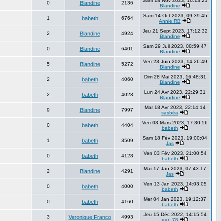
Sam 18 Nov 2023, 16:13:21
0
Blandine
2136
Blandine
Sam 14 Oct 2023, 09:39:45
1
babeth
6764
Annie RB
Jeu 21 Sept 2023, 17:12:32
2
Blandine
4924
Blandine
Sam 29 Juil 2023, 08:59:47
0
Blandine
6401
Blandine
Ven 23 Juin 2023, 14:26:49
5
Blandine
5272
Blandine
Dim 28 Mai 2023, 16:48:31
2
babeth
4060
Blandine
Lun 24 Avr 2023, 22:29:31
2
babeth
4023
Blandine
Mar 18 Avr 2023, 22:14:14
9
Blandine
7997
sasbéa
Ven 03 Mars 2023, 17:30:56
0
babeth
4404
babeth
Sam 18 Fév 2023, 19:00:04
1
babeth
3509
Jas
Ven 03 Fév 2023, 21:00:54
0
babeth
4128
babeth
Mar 17 Jan 2023, 07:43:17
2
Blandine
4291
Jas
Ven 13 Jan 2023, 14:03:05
0
babeth
4000
babeth
Mer 04 Jan 2023, 19:12:37
0
babeth
4160
babeth
Jeu 15 Déc 2022, 14:15:54
3
Veronique Franco
4993
ear_78