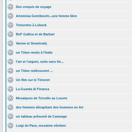
Des croquis de voyage
Artemisia Gentileschi...une femme libre
Tintoretto à Lübeck
BnF Gallica et de Barbari
Venise et Stravinskij
un Titien rendu à l'Italie
l'art et l'argent, suite sans fin...
un Titien redécouvert ...
Un film sur le Tintoret
La Guarda di Finanza
Mosaïques de Torcello au Louvre
des femmes décapitant des hommes en Art
un tableau présumé de Caravage
Luigi de Pace, mosaïste vénitien