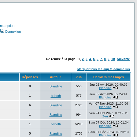
Inscription
Connexion
Se rendre à la page :
1
,
2
,
3
,
4
,
5
,
6
,
7
,
8
,
9
,
10
Suivante
Marquer tous les sujets comme lus
Réponses
Auteur
Vus
Derniers messages
Jeu 02 Avr 2026, 09:40:02
0
Blandine
555
Blandine
Jeu 02 Avr 2026, 09:24:41
1
babeth
577
Blandine
Ven 07 Nov 2025, 11:09:56
6
Blandine
2725
Blandine
Ven 24 Oct 2025, 07:12:11
1
Blandine
994
Zen
Sam 07 Déc 2024, 10:01:34
1
babeth
5208
Blandine
Sam 07 Déc 2024, 09:56:13
5
Blandine
2752
Blandine