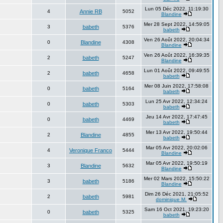
Lun 05 Déc 2022, 11:19:30
4
Annie RB
5052
Blandine
Mer 28 Sept 2022, 14:59:05
3
babeth
5376
babeth
Ven 26 Août 2022, 20:04:34
0
Blandine
4308
Blandine
Ven 26 Août 2022, 16:39:35
2
babeth
5247
Blandine
Lun 01 Août 2022, 09:49:55
2
babeth
4658
babeth
Mer 08 Juin 2022, 17:58:08
0
babeth
5164
babeth
Lun 25 Avr 2022, 12:34:24
0
babeth
5303
babeth
Jeu 14 Avr 2022, 17:47:45
0
babeth
4469
babeth
Mer 13 Avr 2022, 19:50:44
2
Blandine
4855
babeth
Mar 05 Avr 2022, 20:02:06
4
Veronique Franco
5444
Blandine
Mar 05 Avr 2022, 19:50:19
3
Blandine
5632
Blandine
Mer 02 Mars 2022, 15:50:22
3
babeth
5186
Blandine
Dim 26 Déc 2021, 21:05:52
2
babeth
5981
dominique M.
Sam 16 Oct 2021, 19:23:20
0
babeth
5325
babeth