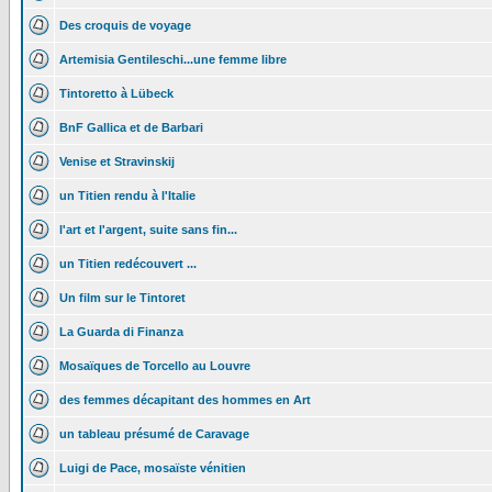
Des croquis de voyage
Artemisia Gentileschi...une femme libre
Tintoretto à Lübeck
BnF Gallica et de Barbari
Venise et Stravinskij
un Titien rendu à l'Italie
l'art et l'argent, suite sans fin...
un Titien redécouvert ...
Un film sur le Tintoret
La Guarda di Finanza
Mosaïques de Torcello au Louvre
des femmes décapitant des hommes en Art
un tableau présumé de Caravage
Luigi de Pace, mosaïste vénitien