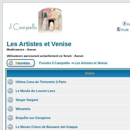
F
Profil
Les Artistes et Venise
Modérateurs : Aucun
Utilisateurs parcourant actuellement ce forum : Aucun
Forums il Campiello
->
Les Artistes et Venise
Sujets
Ultima Cena de Tintoretto à Paris
Le Musée du Louvre Lens
Singer Sargent
Winaretta
Enquête sur Giorgione
Le Museo Civico de Bassano del Grappa