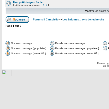
Une petit énigme facile
[
Se rendre à la page ::
1
,
2
]
Montrer les sujets d
Forums il Campiello
->
Les énigmes... avis de recherche
Page
1
sur
9
Nouveau message
Pas de nouveau message
Nouveau message [ populaire ]
Pas de nouveau message [ populaire ]
Nouveau message [ verrouillé ]
Pas de nouveau message [ verrouillé ]
Powered by
Site f