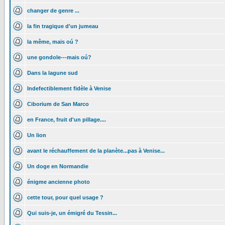
changer de genre ...
la fin tragique d'un jumeau
la même, mais oú ?
une gondole---mais oú?
Dans la lagune sud
Indefectiblement fidèle à Venise
Ciborium de San Marco
en France, fruit d'un pillage....
Un lion
avant le réchauffement de la planète...pas à Venise...
Un doge en Normandie
énigme ancienne photo
cette tour, pour quel usage ?
Qui suis-je, un émigré du Tessin...