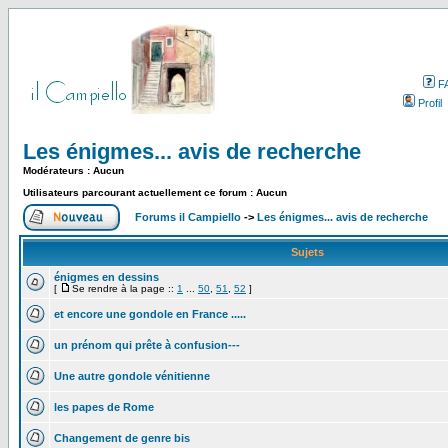
F
Profil
Les énigmes... avis de recherche
Modérateurs : Aucun
Utilisateurs parcourant actuellement ce forum : Aucun
Forums il Campiello
->
Les énigmes... avis de recherche
Sujets
énigmes en dessins
[
Se rendre à la page ::
1
...
50
,
51
,
52
]
et encore une gondole en France .....
un prénom qui prête à confusion---
Une autre gondole vénitienne
les papes de Rome
Changement de genre bis