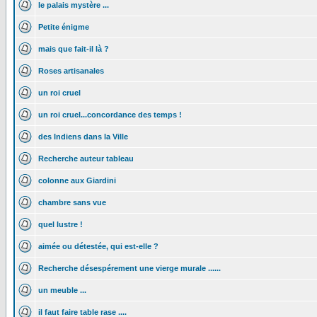
le palais mystère ...
Petite énigme
mais que fait-il là ?
Roses artisanales
un roi cruel
un roi cruel...concordance des temps !
des Indiens dans la Ville
Recherche auteur tableau
colonne aux Giardini
chambre sans vue
quel lustre !
aimée ou détestée, qui est-elle ?
Recherche désespérement une vierge murale ......
un meuble ...
il faut faire table rase ....