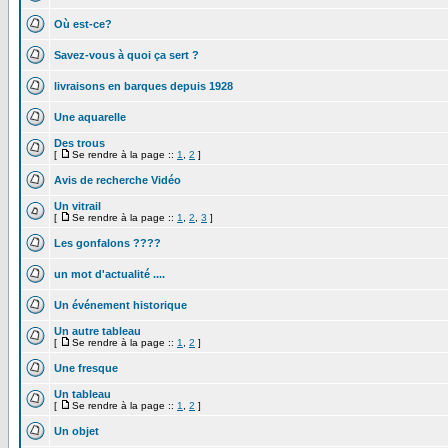
Où est-ce?
Savez-vous à quoi ça sert ?
livraisons en barques depuis 1928
Une aquarelle
Des trous
[
Se rendre à la page ::
1
,
2
]
Avis de recherche Vidéo
Un vitrail
[
Se rendre à la page ::
1
,
2
,
3
]
Les gonfalons ????
un mot d'actualité ....
Un événement historique
Un autre tableau
[
Se rendre à la page ::
1
,
2
]
Une fresque
Un tableau
[
Se rendre à la page ::
1
,
2
]
Un objet