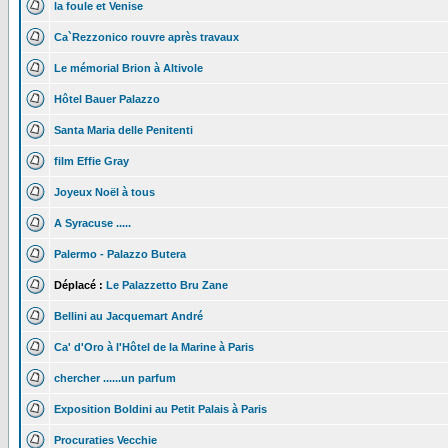
la foule et Venise
Ca`Rezzonico rouvre après travaux
Le mémorial Brion à Altivole
Hôtel Bauer Palazzo
Santa Maria delle Penitenti
film Effie Gray
Joyeux Noël à tous
A Syracuse .....
Palermo - Palazzo Butera
Déplacé :
Le Palazzetto Bru Zane
Bellini au Jacquemart André
Ca' d'Oro à l'Hôtel de la Marine à Paris
chercher ......un parfum
Exposition Boldini au Petit Palais à Paris
Procuraties Vecchie