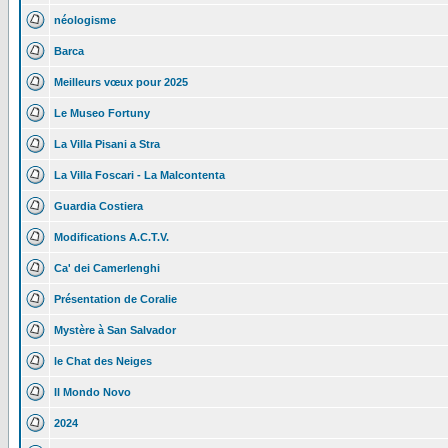
néologisme
Barca
Meilleurs vœux pour 2025
Le Museo Fortuny
La Villa Pisani a Stra
La Villa Foscari - La Malcontenta
Guardia Costiera
Modifications A.C.T.V.
Ca' dei Camerlenghi
Présentation de Coralie
Mystère à San Salvador
le Chat des Neiges
Il Mondo Novo
2024