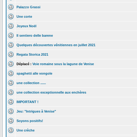
Palazzo Grassi
Une corte
Joyeux Noël
Il sentiero delle barene
Quelques découvertes vénitiennes en juillet 2021
Regata Storica 2021
Déplacé :
Voie romaine sous la lagune de Venise
spaghetti alle vongole
une collection ......
une collection exceptionnelle aux enchères
IMPORTANT !
Jeu: "Intrigues à Venise"
Soyons positifs!
Une crèche