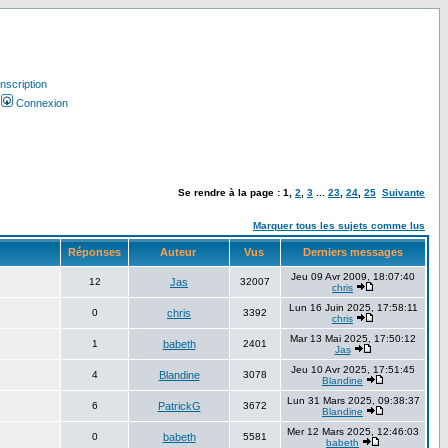
Inscription
Connexion
Se rendre à la page :
1
,
2
,
3
...
23
,
24
,
25
Suivante
Marquer tous les sujets comme lus
Réponses
Auteur
Vus
Derniers messages
Jeu 09 Avr 2009, 18:07:40
12
Jas
32007
chris
Lun 16 Juin 2025, 17:58:11
0
chris
3392
chris
Mar 13 Mai 2025, 17:50:12
1
babeth
2401
Jas
Jeu 10 Avr 2025, 17:51:45
4
Blandine
3078
Blandine
Lun 31 Mars 2025, 09:38:37
6
PatrickG
3672
Blandine
Mer 12 Mars 2025, 12:46:03
0
babeth
5581
babeth