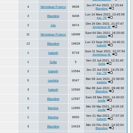
Jeu 07 Avr 2022, 17:23:44
4
Veronique Franco
9838
Blandine
Lun 14 Mars 2022, 13:45:56
3
Blandine
9408
ear_78
Dim 26 Déc 2021, 21:07:47
2
Jas
9974
dominique M.
Sam 04 Déc 2021, 18:25:00
11
Veronique Franco
18099
sasbéa
Lun 13 Sept 2021, 14:40:21
12
Blandine
19829
babeth
Sam 11 Sept 2021, 22:37:54
1
babeth
8718
dominique M.
Ven 23 Juil 2021, 12:31:40
1
Sofia
5
Sofia
Jeu 22 Juil 2021, 14:25:28
2
babeth
10584
ear_78
Mer 09 Juin 2021, 22:39:00
0
sasbéa
8347
sasbéa
Mar 08 Juin 2021, 09:48:30
3
babeth
10590
Blandine
Sam 29 Mai 2021, 14:40:02
5
Blandine
12597
Joelle
Mer 26 Mai 2021, 19:26:19
5
Martine
12890
Joelle
Ven 21 Mai 2021, 17:07:29
1
Martine
8950
babeth
Mer 24 Fév 2021, 14:32:04
3
Blandine
10433
Blandine