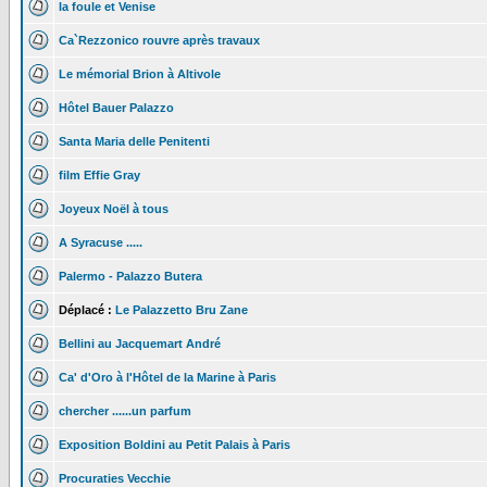
la foule et Venise
Ca`Rezzonico rouvre après travaux
Le mémorial Brion à Altivole
Hôtel Bauer Palazzo
Santa Maria delle Penitenti
film Effie Gray
Joyeux Noël à tous
A Syracuse .....
Palermo - Palazzo Butera
Déplacé :
Le Palazzetto Bru Zane
Bellini au Jacquemart André
Ca' d'Oro à l'Hôtel de la Marine à Paris
chercher ......un parfum
Exposition Boldini au Petit Palais à Paris
Procuraties Vecchie