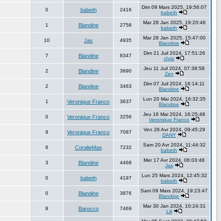
Dim 09 Mars 2025, 19:56:07
0
babeth
2416
babeth
Mar 28 Jan 2025, 19:20:46
1
Blandine
2758
babeth
Mar 28 Jan 2025, 15:47:00
10
Jas
4935
Blandine
Dim 21 Juil 2024, 17:51:26
7
Blandine
8347
chris
Jeu 11 Juil 2024, 07:38:58
2
Blandine
3690
Zen
Dim 07 Juil 2024, 18:14:11
2
Blandine
3463
Blandine
Lun 20 Mai 2024, 16:32:35
1
Veronique Franco
3637
Blandine
Jeu 16 Mai 2024, 16:25:48
0
Veronique Franco
3256
Veronique Franco
Ven 26 Avr 2024, 09:45:29
9
Veronique Franco
7087
DANY
Sam 20 Avr 2024, 11:44:32
6
CoralieMas
7232
babeth
Mer 17 Avr 2024, 06:03:48
3
Blandine
4468
Jas
Lun 25 Mars 2024, 12:45:32
0
babeth
4197
babeth
Sam 09 Mars 2024, 19:23:47
0
Blandine
3876
Blandine
Mar 30 Jan 2024, 10:24:31
8
Barocco
7469
Lili