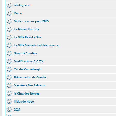
néologisme
Barca
Meilleurs vœux pour 2025
Le Museo Fortuny
La Villa Pisani a Stra
La Villa Foscari - La Malcontenta
Guardia Costiera
Modifications A.C.T.V.
Ca' dei Camerlenghi
Présentation de Coralie
Mystère à San Salvador
le Chat des Neiges
Il Mondo Novo
2024