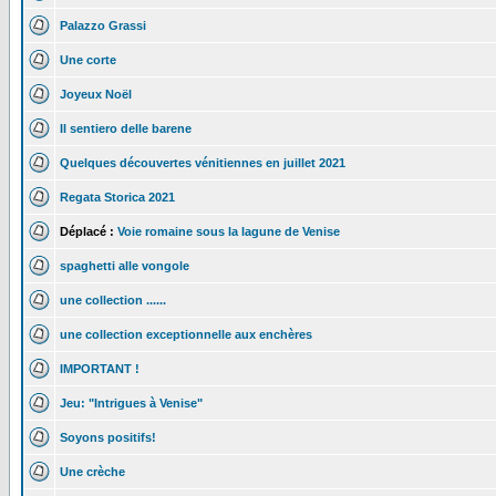
Palazzo Grassi
Une corte
Joyeux Noël
Il sentiero delle barene
Quelques découvertes vénitiennes en juillet 2021
Regata Storica 2021
Déplacé :
Voie romaine sous la lagune de Venise
spaghetti alle vongole
une collection ......
une collection exceptionnelle aux enchères
IMPORTANT !
Jeu: "Intrigues à Venise"
Soyons positifs!
Une crèche