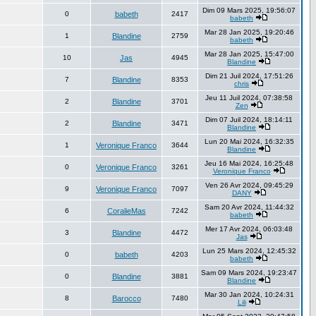
Dim 09 Mars 2025, 19:56:07
0
babeth
2417
babeth
Mar 28 Jan 2025, 19:20:46
1
Blandine
2759
babeth
Mar 28 Jan 2025, 15:47:00
10
Jas
4945
Blandine
Dim 21 Juil 2024, 17:51:26
7
Blandine
8353
chris
Jeu 11 Juil 2024, 07:38:58
2
Blandine
3701
Zen
Dim 07 Juil 2024, 18:14:11
2
Blandine
3471
Blandine
Lun 20 Mai 2024, 16:32:35
1
Veronique Franco
3644
Blandine
Jeu 16 Mai 2024, 16:25:48
0
Veronique Franco
3261
Veronique Franco
Ven 26 Avr 2024, 09:45:29
9
Veronique Franco
7097
DANY
Sam 20 Avr 2024, 11:44:32
6
CoralieMas
7242
babeth
Mer 17 Avr 2024, 06:03:48
3
Blandine
4472
Jas
Lun 25 Mars 2024, 12:45:32
0
babeth
4203
babeth
Sam 09 Mars 2024, 19:23:47
0
Blandine
3881
Blandine
Mar 30 Jan 2024, 10:24:31
8
Barocco
7480
Lili