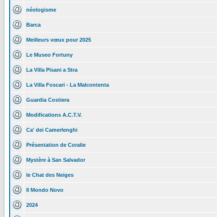
néologisme
Barca
Meilleurs vœux pour 2025
Le Museo Fortuny
La Villa Pisani a Stra
La Villa Foscari - La Malcontenta
Guardia Costiera
Modifications A.C.T.V.
Ca' dei Camerlenghi
Présentation de Coralie
Mystère à San Salvador
le Chat des Neiges
Il Mondo Novo
2024