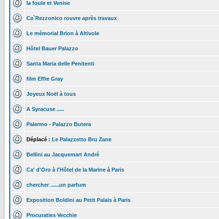
la foule et Venise
Ca`Rezzonico rouvre après travaux
Le mémorial Brion à Altivole
Hôtel Bauer Palazzo
Santa Maria delle Penitenti
film Effie Gray
Joyeux Noël à tous
A Syracuse .....
Palermo - Palazzo Butera
Déplacé :
Le Palazzetto Bru Zane
Bellini au Jacquemart André
Ca' d'Oro à l'Hôtel de la Marine à Paris
chercher ......un parfum
Exposition Boldini au Petit Palais à Paris
Procuraties Vecchie