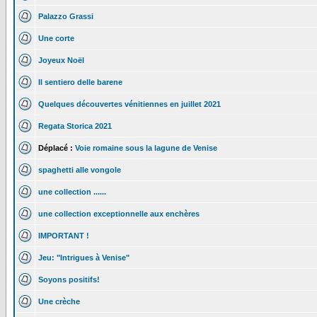
Palazzo Grassi
Une corte
Joyeux Noël
Il sentiero delle barene
Quelques découvertes vénitiennes en juillet 2021
Regata Storica 2021
Déplacé :
Voie romaine sous la lagune de Venise
spaghetti alle vongole
une collection ......
une collection exceptionnelle aux enchères
IMPORTANT !
Jeu: "Intrigues à Venise"
Soyons positifs!
Une crèche