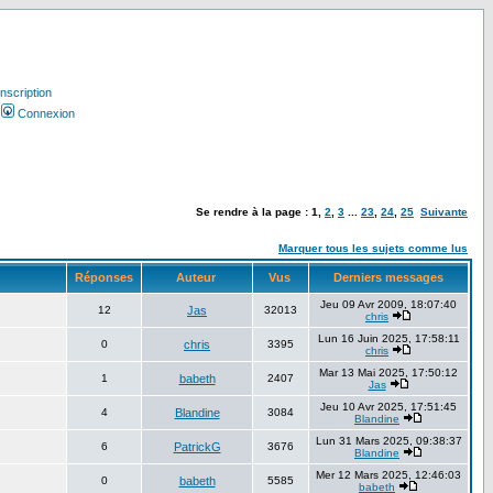
Inscription
Connexion
Se rendre à la page :
1
,
2
,
3
...
23
,
24
,
25
Suivante
Marquer tous les sujets comme lus
Réponses
Auteur
Vus
Derniers messages
Jeu 09 Avr 2009, 18:07:40
12
Jas
32013
chris
Lun 16 Juin 2025, 17:58:11
0
chris
3395
chris
Mar 13 Mai 2025, 17:50:12
1
babeth
2407
Jas
Jeu 10 Avr 2025, 17:51:45
4
Blandine
3084
Blandine
Lun 31 Mars 2025, 09:38:37
6
PatrickG
3676
Blandine
Mer 12 Mars 2025, 12:46:03
0
babeth
5585
babeth