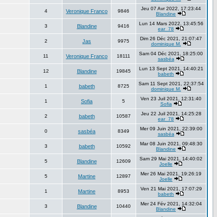
Jeu 07 Avr 2022, 17:23:44
4
Veronique Franco
9846
Blandine
Lun 14 Mars 2022, 13:45:56
3
Blandine
9416
ear_78
Dim 26 Déc 2021, 21:07:47
2
Jas
9975
dominique M.
Sam 04 Déc 2021, 18:25:00
11
Veronique Franco
18111
sasbéa
Lun 13 Sept 2021, 14:40:21
12
Blandine
19845
babeth
Sam 11 Sept 2021, 22:37:54
1
babeth
8725
dominique M.
Ven 23 Juil 2021, 12:31:40
1
Sofia
5
Sofia
Jeu 22 Juil 2021, 14:25:28
2
babeth
10587
ear_78
Mer 09 Juin 2021, 22:39:00
0
sasbéa
8349
sasbéa
Mar 08 Juin 2021, 09:48:30
3
babeth
10592
Blandine
Sam 29 Mai 2021, 14:40:02
5
Blandine
12609
Joelle
Mer 26 Mai 2021, 19:26:19
5
Martine
12897
Joelle
Ven 21 Mai 2021, 17:07:29
1
Martine
8953
babeth
Mer 24 Fév 2021, 14:32:04
3
Blandine
10440
Blandine