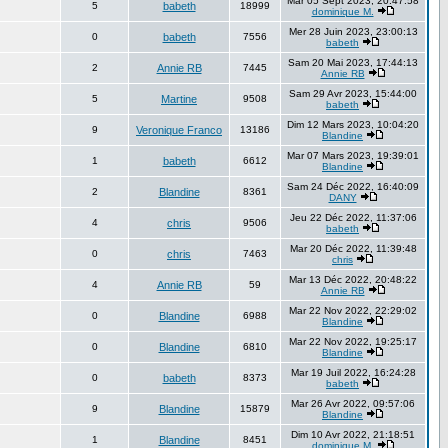
Mar 05 Sept 2023, 20:47:58
5
babeth
18999
dominique M.
Mer 28 Juin 2023, 23:00:13
0
babeth
7556
babeth
Sam 20 Mai 2023, 17:44:13
2
Annie RB
7445
Annie RB
Sam 29 Avr 2023, 15:44:00
5
Martine
9508
babeth
Dim 12 Mars 2023, 10:04:20
9
Veronique Franco
13186
Blandine
Mar 07 Mars 2023, 19:39:01
1
babeth
6612
Blandine
Sam 24 Déc 2022, 16:40:09
2
Blandine
8361
DANY
Jeu 22 Déc 2022, 11:37:06
4
chris
9506
babeth
Mar 20 Déc 2022, 11:39:48
0
chris
7463
chris
Mar 13 Déc 2022, 20:48:22
4
Annie RB
59
Annie RB
Mar 22 Nov 2022, 22:29:02
0
Blandine
6988
Blandine
Mar 22 Nov 2022, 19:25:17
0
Blandine
6810
Blandine
Mar 19 Juil 2022, 16:24:28
0
babeth
8373
babeth
Mar 26 Avr 2022, 09:57:06
9
Blandine
15879
Blandine
Dim 10 Avr 2022, 21:18:51
1
Blandine
8451
dominique M.