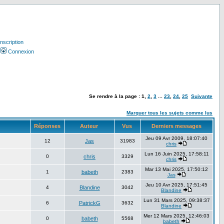
Inscription
Connexion
Se rendre à la page :
1
,
2
,
3
...
23
,
24
,
25
Suivante
Marquer tous les sujets comme lus
Réponses
Auteur
Vus
Derniers messages
Jeu 09 Avr 2009, 18:07:40
12
Jas
31983
chris
Lun 16 Juin 2025, 17:58:11
0
chris
3329
chris
Mar 13 Mai 2025, 17:50:12
1
babeth
2383
Jas
Jeu 10 Avr 2025, 17:51:45
4
Blandine
3042
Blandine
Lun 31 Mars 2025, 09:38:37
6
PatrickG
3632
Blandine
Mer 12 Mars 2025, 12:46:03
0
babeth
5568
babeth