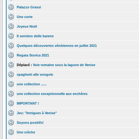
Palazzo Grassi
Une corte
Joyeux Noël
Il sentiero delle barene
Quelques découvertes vénitiennes en juillet 2021
Regata Storica 2021
Déplacé :
Voie romaine sous la lagune de Venise
spaghetti alle vongole
une collection ......
une collection exceptionnelle aux enchères
IMPORTANT !
Jeu: "Intrigues à Venise"
Soyons positifs!
Une crèche