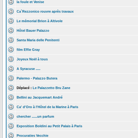
la foule et Venise
Ca`Rezzonico rouvre après travaux
Le mémorial Brion à Altivole
Hôtel Bauer Palazzo
Santa Maria delle Penitenti
film Effie Gray
Joyeux Noël à tous
A Syracuse .....
Palermo - Palazzo Butera
Déplacé :
Le Palazzetto Bru Zane
Bellini au Jacquemart André
Ca' d'Oro à l'Hôtel de la Marine à Paris
chercher ......un parfum
Exposition Boldini au Petit Palais à Paris
Procuraties Vecchie