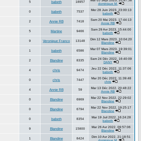
Mar 05 Sept 2023, 20:47:58
5
babeth
18957
dominique M.
Mer 28 Juin 2023, 23:00:13
0
babeth
7537
babeth
Sam 20 Mai 2023, 17:44:13
2
Annie RB
7418
Annie RB
Sam 29 Avr 2023, 15:44:00
5
Martine
9466
babeth
Dim 12 Mars 2023, 10:04:20
9
Veronique Franco
13148
Blandine
Mar 07 Mars 2023, 19:39:01
1
babeth
6586
Blandine
Sam 24 Déc 2022, 16:40:09
2
Blandine
8335
DANY
Jeu 22 Déc 2022, 11:37:06
4
chris
9474
babeth
Mar 20 Déc 2022, 11:39:48
0
chris
7447
chris
Mar 13 Déc 2022, 20:48:22
4
Annie RB
59
Annie RB
Mar 22 Nov 2022, 22:29:02
0
Blandine
6969
Blandine
Mar 22 Nov 2022, 19:25:17
0
Blandine
6794
Blandine
Mar 19 Juil 2022, 16:24:28
0
babeth
8354
babeth
Mar 26 Avr 2022, 09:57:06
9
Blandine
15800
Blandine
Dim 10 Avr 2022, 21:18:51
1
Blandine
8424
dominique M.