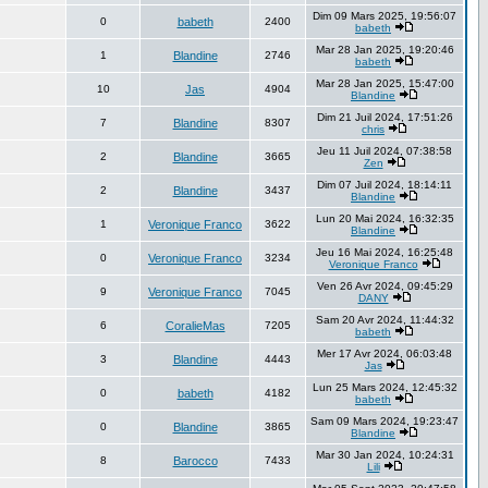
Dim 09 Mars 2025, 19:56:07
0
babeth
2400
babeth
Mar 28 Jan 2025, 19:20:46
1
Blandine
2746
babeth
Mar 28 Jan 2025, 15:47:00
10
Jas
4904
Blandine
Dim 21 Juil 2024, 17:51:26
7
Blandine
8307
chris
Jeu 11 Juil 2024, 07:38:58
2
Blandine
3665
Zen
Dim 07 Juil 2024, 18:14:11
2
Blandine
3437
Blandine
Lun 20 Mai 2024, 16:32:35
1
Veronique Franco
3622
Blandine
Jeu 16 Mai 2024, 16:25:48
0
Veronique Franco
3234
Veronique Franco
Ven 26 Avr 2024, 09:45:29
9
Veronique Franco
7045
DANY
Sam 20 Avr 2024, 11:44:32
6
CoralieMas
7205
babeth
Mer 17 Avr 2024, 06:03:48
3
Blandine
4443
Jas
Lun 25 Mars 2024, 12:45:32
0
babeth
4182
babeth
Sam 09 Mars 2024, 19:23:47
0
Blandine
3865
Blandine
Mar 30 Jan 2024, 10:24:31
8
Barocco
7433
Lili