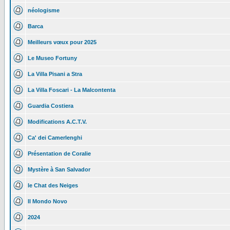
néologisme
Barca
Meilleurs vœux pour 2025
Le Museo Fortuny
La Villa Pisani a Stra
La Villa Foscari - La Malcontenta
Guardia Costiera
Modifications A.C.T.V.
Ca' dei Camerlenghi
Présentation de Coralie
Mystère à San Salvador
le Chat des Neiges
Il Mondo Novo
2024