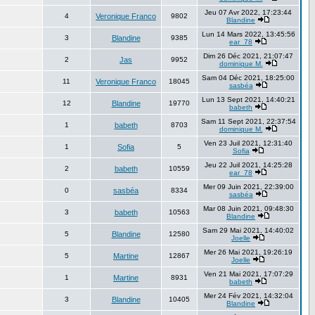
Jeu 07 Avr 2022, 17:23:44
4
Veronique Franco
9802
Blandine
Lun 14 Mars 2022, 13:45:56
3
Blandine
9385
ear_78
Dim 26 Déc 2021, 21:07:47
2
Jas
9952
dominique M.
Sam 04 Déc 2021, 18:25:00
11
Veronique Franco
18045
sasbéa
Lun 13 Sept 2021, 14:40:21
12
Blandine
19770
babeth
Sam 11 Sept 2021, 22:37:54
1
babeth
8703
dominique M.
Ven 23 Juil 2021, 12:31:40
1
Sofia
5
Sofia
Jeu 22 Juil 2021, 14:25:28
2
babeth
10559
ear_78
Mer 09 Juin 2021, 22:39:00
0
sasbéa
8334
sasbéa
Mar 08 Juin 2021, 09:48:30
3
babeth
10563
Blandine
Sam 29 Mai 2021, 14:40:02
5
Blandine
12580
Joelle
Mer 26 Mai 2021, 19:26:19
5
Martine
12867
Joelle
Ven 21 Mai 2021, 17:07:29
1
Martine
8931
babeth
Mer 24 Fév 2021, 14:32:04
3
Blandine
10405
Blandine