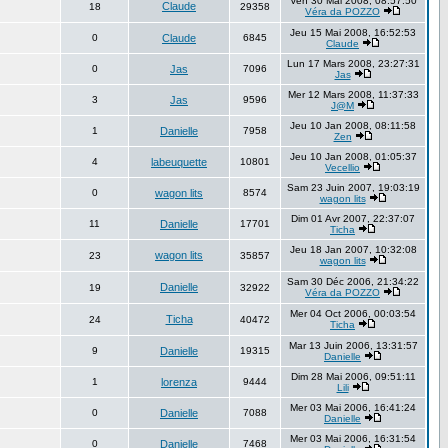
Ven 30 Mai 2008, 08:57:50
Claude
18
29358
Véra da POZZO
Jeu 15 Mai 2008, 16:52:53
0
Claude
6845
Claude
Lun 17 Mars 2008, 23:27:31
0
Jas
7096
Jas
Mer 12 Mars 2008, 11:37:33
3
Jas
9596
J@M
Jeu 10 Jan 2008, 08:11:58
1
Danielle
7958
Zen
Jeu 10 Jan 2008, 01:05:37
4
labeuquette
10801
Vecellio
Sam 23 Juin 2007, 19:03:19
0
wagon lits
8574
wagon lits
Dim 01 Avr 2007, 22:37:07
11
Danielle
17701
Ticha
Jeu 18 Jan 2007, 10:32:08
wagon lits
23
35857
wagon lits
Sam 30 Déc 2006, 21:34:22
Danielle
19
32922
Véra da POZZO
Mer 04 Oct 2006, 00:03:54
Ticha
24
40472
Ticha
Mar 13 Juin 2006, 13:31:57
9
Danielle
19315
Danielle
Dim 28 Mai 2006, 09:51:11
1
lorenza
9444
Lili
Mer 03 Mai 2006, 16:41:24
0
Danielle
7088
Danielle
Mer 03 Mai 2006, 16:31:54
0
Danielle
7468