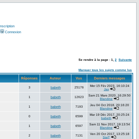
Inscription
Connexion
Se rendre à la page :
1
,
2
Suivante
Marquer tous les sujets comme lus
Réponses
Auteur
Vus
Derniers messages
Mer 15 Fév 2023, 16:10:24
3
babeth
25176
Jas
Sam 21 Mars 2020, 16:29:50
1
babeth
12623
Blandine
Jeu 04 Oct 2018, 20:16:20
1
babeth
7193
Blandine
Mar 19 Déc 2017, 20:25:24
0
babeth
6599
babeth
Sam 11 Nov 2017, 19:13:54
1
babeth
6597
Blandine
Ven 20 Oct 2017, 13:25:18
2
babeth
7131
Stef*