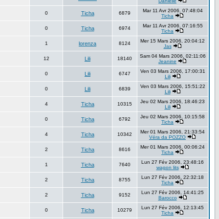
Danielle
Mar 11 Avr 2006, 07:48:04
0
Ticha
6879
Ticha
Mar 11 Avr 2006, 07:16:55
0
Ticha
6974
Ticha
Mer 15 Mars 2006, 20:04:12
1
lorenza
8124
Jas
Sam 04 Mars 2006, 02:11:06
12
Lili
18140
Jeanine
Ven 03 Mars 2006, 17:00:31
0
Lili
6747
Lili
Ven 03 Mars 2006, 15:51:22
0
Lili
6839
Lili
Jeu 02 Mars 2006, 18:46:23
4
Ticha
10315
Lili
Jeu 02 Mars 2006, 10:15:58
0
Ticha
6792
Ticha
Mer 01 Mars 2006, 21:33:54
4
Ticha
10342
Véra da POZZO
Mer 01 Mars 2006, 00:06:24
2
Ticha
8616
Ticha
Lun 27 Fév 2006, 23:48:16
1
Ticha
7640
wagon lits
Lun 27 Fév 2006, 22:32:18
2
Ticha
8755
Ticha
Lun 27 Fév 2006, 14:41:25
2
Ticha
9152
Barocco
Lun 27 Fév 2006, 12:13:45
0
Ticha
10279
Ticha