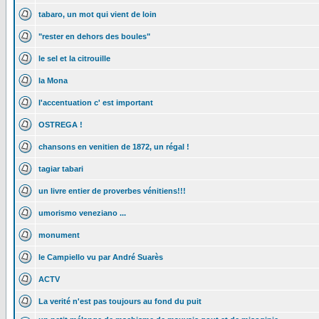
tabaro, un mot qui vient de loin
"rester en dehors des boules"
le sel et la citrouille
la Mona
l'accentuation c' est important
OSTREGA !
chansons en venitien de 1872, un régal !
tagiar tabari
un livre entier de proverbes vénitiens!!!
umorismo veneziano ...
monument
le Campiello vu par André Suarès
ACTV
La verité n'est pas toujours au fond du puit