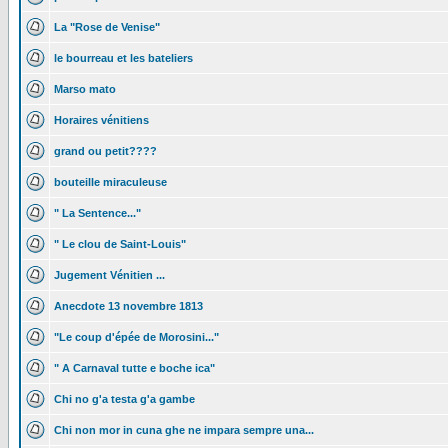
La "Rose de Venise"
le bourreau et les bateliers
Marso mato
Horaires vénitiens
grand ou petit????
bouteille miraculeuse
" La Sentence..."
" Le clou de Saint-Louis"
Jugement Vénitien ...
Anecdote 13 novembre 1813
"Le coup d'épée de Morosini..."
" A Carnaval tutte e boche ica"
Chi no g'a testa g'a gambe
Chi non mor in cuna ghe ne impara sempre una...