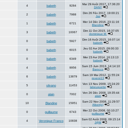
Mar 29 Août 2017, 17:36:20
4
babeth
9284
DANY
Dim 26 Fév 2017, 19:00:21
2
babeth
7988
Jas
Mer 14 Déc 2016, 23:11:16
1
babeth
6721
Blandine
Dim 11 Oct 2015, 16:37:05
3
babeth
10067
dominique M.
Dim 16 Août 2015, 16:07:14
0
babeth
5927
babeth
Jeu 02 Avr 2015, 09:00:33
0
babeth
6015
babeth
Mer 23 Avr 2014, 16:13:13
0
babeth
6349
babeth
Sam 15 Juin 2013, 14:14:10
4
babeth
9956
Barocco
Sam 19 Mai 2012, 11:55:24
6
babeth
13879
revenir13
Ven 13 Nov 2009, 15:24:20
5
silvano
11453
labeuquette
Ven 26 Déc 2008, 19:35:44
0
alain
7002
alain
Sam 22 Nov 2008, 11:29:57
10
Blandine
15951
Albert(o)
Mer 22 Oct 2008, 00:10:27
0
guillaume
6743
guillaume
Sam 02 Août 2008, 09:15:14
4
Veronique Franco
10838
J@M