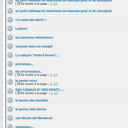
un petit mélange de machisme de mauvais gout et de misoginie
[
Se rendre à la page ::
1
,
2
]
un petit mélange de machisme de mauvais gout et de misoginie
« il casin dei spiriti »
Ladroni
les lanternes vénitiennes
surprise dans un canapé
Le caleçon "bride à fesses"....
printemps...
De circonstance...
[
Se rendre à la page ::
1
,
2
]
le saviez-vous
[
Se rendre à la page ::
1
,
2
]
DES CANAUX ET DES PONTS .....
[
Se rendre à la page ::
1
,
2
]
le laurier..des lauréats
el giorno dela Sensa
san Nicolo dei Mendicoli
printemps....