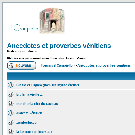
Anecdotes et proverbes vénitiens
Modérateurs : Aucun
Utilisateurs parcourant actuellement ce forum : Aucun
Forums il Campiello
->
Anecdotes et proverbes vénitiens
Biasio el Luganegher- un mythe éternel
brûler la vieille ...
trancher la tête du taureau
dialecte vénitien
zamberlucco
la langue des journaux