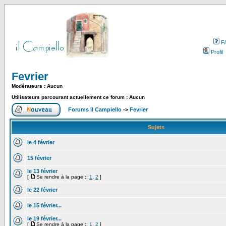
F
Profil
Fevrier
Modérateurs : Aucun
Utilisateurs parcourant actuellement ce forum : Aucun
Forums il Campiello
->
Fevrier
Sujets
le 4 février
15 février
le 13 février
[
Se rendre à la page ::
1
,
2
]
le 22 février
le 15 février...
le 19 février...
[
Se rendre à la page ::
1
,
2
]