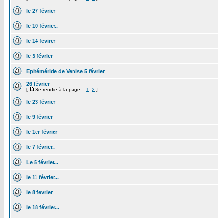
le 27 février
le 10 février..
le 14 fevirer
le 3 février
Ephéméride de Venise 5 février
26 février
[
Se rendre à la page ::
1
,
2
]
le 23 février
le 9 février
le 1er février
le 7 février..
Le 5 février...
le 11 février...
le 8 fevrier
le 18 février...