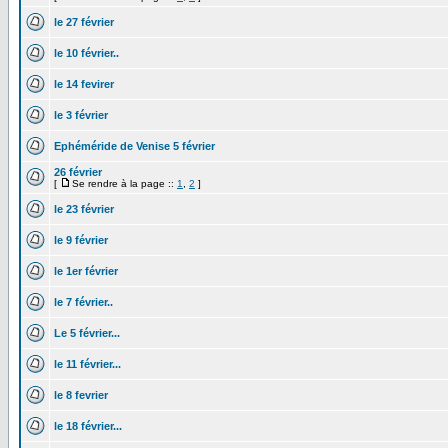
le 27 février
le 10 février..
le 14 fevirer
le 3 février
Ephéméride de Venise 5 février
26 février
[
Se rendre à la page ::
1
,
2
]
le 23 février
le 9 février
le 1er février
le 7 février..
Le 5 février...
le 11 février...
le 8 fevrier
le 18 février...