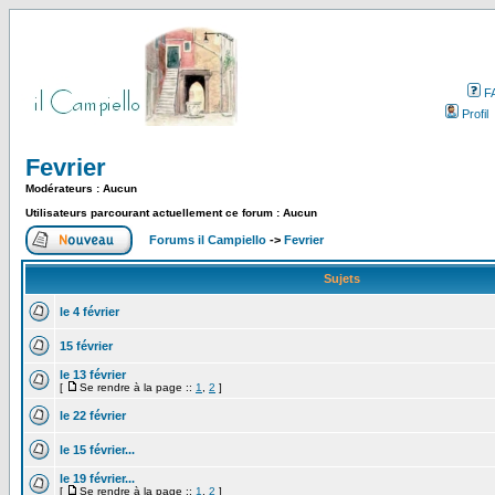
F
Profil
Fevrier
Modérateurs : Aucun
Utilisateurs parcourant actuellement ce forum : Aucun
Forums il Campiello
->
Fevrier
Sujets
le 4 février
15 février
le 13 février
[
Se rendre à la page ::
1
,
2
]
le 22 février
le 15 février...
le 19 février...
[
Se rendre à la page ::
1
,
2
]