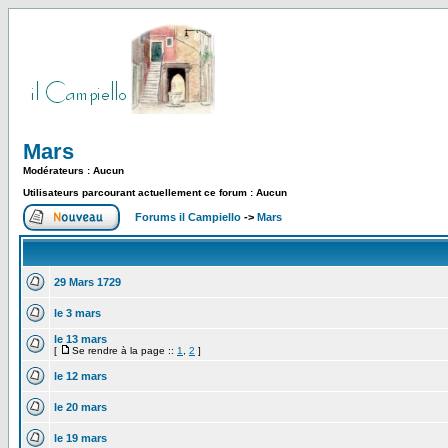
Mars
Modérateurs : Aucun
Utilisateurs parcourant actuellement ce forum : Aucun
Forums il Campiello
->
Mars
29 Mars 1729
le 3 mars
le 13 mars
[
Se rendre à la page ::
1
,
2
]
le 12 mars
le 20 mars
le 19 mars