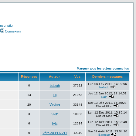
Inscription
Connexion
Marquer tous les sujets comme lus
Réponses
Auteur
Vus
Derniers messages
Lun 06 Fév 2012, 14:09:56
0
babeth
37622
babeth
Jeu 12 Jan 2012, 17:14:51
13
Lili
21063
alain
Mar 13 Déc 2011, 14:35:23
Virginie
20
33348
Olia et Klod
Lun 12 Déc 2011, 15:35:14
3
Stef*
10083
Olia et Klod
Lun 12 Déc 2011, 15:33:48
6
livia
12634
Olia et Klod
Mar 02 Août 2011, 23:04:20
6
Véra da POZZO
12119
Barocco