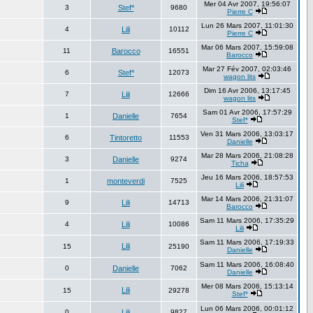
Mer 04 Avr 2007, 19:56:07
3
Stef*
9680
Pierre C
Lun 26 Mars 2007, 11:01:30
4
Lili
10112
Pierre C
Mar 06 Mars 2007, 15:59:08
11
Barocco
16551
Barocco
Mar 27 Fév 2007, 02:03:46
6
Stef*
12073
wagon lits
Dim 16 Avr 2006, 13:17:45
7
Lili
12666
wagon lits
Sam 01 Avr 2006, 17:57:29
1
Danielle
7654
Stef*
Ven 31 Mars 2006, 13:03:17
6
Tintoretto
11553
Danielle
Mar 28 Mars 2006, 21:08:28
3
Danielle
9274
Ticha
Jeu 16 Mars 2006, 18:57:53
1
monteverdi
7525
Lili
Mar 14 Mars 2006, 21:31:07
9
Lili
14713
Barocco
Sam 11 Mars 2006, 17:35:29
4
Lili
10086
Lili
Sam 11 Mars 2006, 17:19:33
Lili
15
25190
Danielle
Sam 11 Mars 2006, 16:08:40
0
Danielle
7062
Danielle
Mer 08 Mars 2006, 15:13:14
Lili
15
29278
Stef*
Lun 06 Mars 2006, 00:01:12
0
Lili
9827