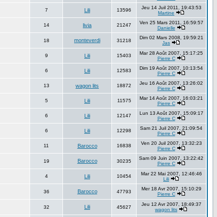
Jeu 14 Juil 2011, 19:43:53
7
Lili
13596
Martine
Ven 25 Mars 2011, 16:59:57
14
livia
21247
Danielle
Dim 02 Mars 2008, 19:59:21
monteverdi
18
31218
Jas
Mar 28 Août 2007, 15:17:25
9
Lili
15403
Pierre C
Dim 19 Août 2007, 10:13:54
6
Lili
12583
Pierre C
Jeu 16 Août 2007, 13:26:02
13
wagon lits
18872
Pierre C
Mar 14 Août 2007, 16:03:21
5
Lili
11575
Pierre C
Lun 13 Août 2007, 15:09:17
6
Lili
12147
Pierre C
Sam 21 Juil 2007, 21:09:54
6
Lili
12298
Pierre C
Ven 20 Juil 2007, 13:32:23
11
Barocco
16838
Pierre C
Sam 09 Juin 2007, 13:22:42
Barocco
19
30235
Pierre C
Mar 22 Mai 2007, 12:46:46
4
Lili
10454
Lili
Mer 18 Avr 2007, 15:10:29
Barocco
36
47793
Pierre C
Jeu 12 Avr 2007, 18:49:37
Lili
32
45627
wagon lits