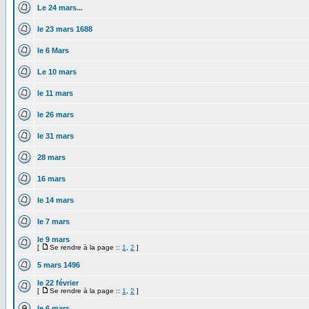
Le 24 mars...
le 23 mars 1688
le 6 Mars
Le 10 mars
le 11 mars
le 26 mars
le 31 mars
28 mars
16 mars
le 14 mars
le 7 mars
le 9 mars
[
Se rendre à la page ::
1
,
2
]
5 mars 1496
le 22 février
[
Se rendre à la page ::
1
,
2
]
le 6 mars