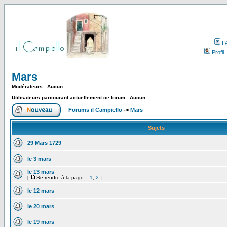
F
Profil
Mars
Modérateurs : Aucun
Utilisateurs parcourant actuellement ce forum : Aucun
Forums il Campiello
->
Mars
Sujets
29 Mars 1729
le 3 mars
le 13 mars
[
Se rendre à la page ::
1
,
2
]
le 12 mars
le 20 mars
le 19 mars