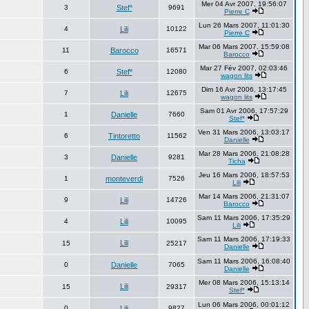
Mer 04 Avr 2007, 19:56:07
3
Stef*
9691
Pierre C
Lun 26 Mars 2007, 11:01:30
4
Lili
10122
Pierre C
Mar 06 Mars 2007, 15:59:08
11
Barocco
16571
Barocco
Mar 27 Fév 2007, 02:03:46
6
Stef*
12080
wagon lits
Dim 16 Avr 2006, 13:17:45
7
Lili
12675
wagon lits
Sam 01 Avr 2006, 17:57:29
1
Danielle
7660
Stef*
Ven 31 Mars 2006, 13:03:17
6
Tintoretto
11562
Danielle
Mar 28 Mars 2006, 21:08:28
3
Danielle
9281
Ticha
Jeu 16 Mars 2006, 18:57:53
1
monteverdi
7526
Lili
Mar 14 Mars 2006, 21:31:07
9
Lili
14726
Barocco
Sam 11 Mars 2006, 17:35:29
4
Lili
10095
Lili
Sam 11 Mars 2006, 17:19:33
Lili
15
25217
Danielle
Sam 11 Mars 2006, 16:08:40
0
Danielle
7065
Danielle
Mer 08 Mars 2006, 15:13:14
Lili
15
29317
Stef*
Lun 06 Mars 2006, 00:01:12
0
Lili
9827