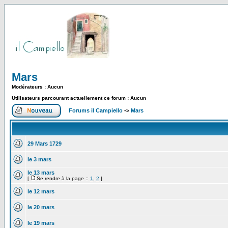
Mars
Modérateurs : Aucun
Utilisateurs parcourant actuellement ce forum : Aucun
Forums il Campiello
->
Mars
29 Mars 1729
le 3 mars
le 13 mars
[
Se rendre à la page ::
1
,
2
]
le 12 mars
le 20 mars
le 19 mars