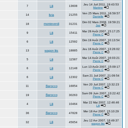
Jeu 14 Juil 2011, 19:43:53
7
Lili
13608
Martine
Ven 25 Mars 2011, 16:59:57
14
livia
21255
Danielle
Dim 02 Mars 2008, 19:59:21
monteverdi
18
31231
Jas
Mar 28 Août 2007, 15:17:25
9
Lili
15411
Pierre C
Dim 19 Août 2007, 10:13:54
6
Lili
12592
Pierre C
Jeu 16 Août 2007, 13:26:02
13
wagon lits
18885
Pierre C
Mar 14 Août 2007, 16:03:21
5
Lili
11587
Pierre C
Lun 13 Août 2007, 15:09:17
6
Lili
12148
Pierre C
Sam 21 Juil 2007, 21:09:54
6
Lili
12302
Pierre C
Ven 20 Juil 2007, 13:32:23
11
Barocco
16854
Pierre C
Sam 09 Juin 2007, 13:22:42
Barocco
19
30263
Pierre C
Mar 22 Mai 2007, 12:46:46
4
Lili
10464
Lili
Mer 18 Avr 2007, 15:10:29
Barocco
36
47828
Pierre C
Jeu 12 Avr 2007, 18:49:37
Lili
32
45654
wagon lits