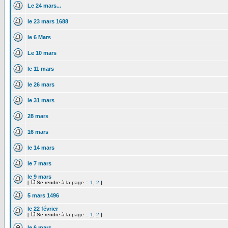
Le 24 mars...
le 23 mars 1688
le 6 Mars
Le 10 mars
le 11 mars
le 26 mars
le 31 mars
28 mars
16 mars
le 14 mars
le 7 mars
le 9 mars
[
Se rendre à la page ::
1
,
2
]
5 mars 1496
le 22 février
[
Se rendre à la page ::
1
,
2
]
le 6 mars