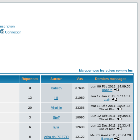
Inscription
Connexion
Marquer tous les sujets comme lus
Réponses
Auteur
Vus
Derniers messages
Lun 06 Fév 2012, 14:09:56
0
babeth
37636
babeth
Jeu 12 Jan 2012, 17:14:51
13
Lili
21080
alain
Mar 13 Déc 2011, 14:35:23
Virginie
20
33358
Olia et Klod
Lun 12 Déc 2011, 15:35:14
3
Stef*
10095
Olia et Klod
Lun 12 Déc 2011, 15:33:48
6
livia
12638
Olia et Klod
Mar 02 Août 2011, 23:04:20
6
Véra da POZZO
12122
Barocco