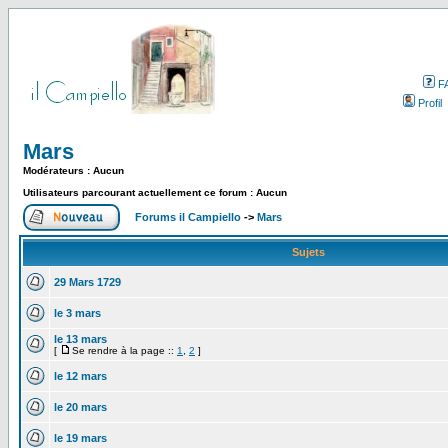
F
Profil
Mars
Modérateurs : Aucun
Utilisateurs parcourant actuellement ce forum : Aucun
Forums il Campiello
->
Mars
Sujets
29 Mars 1729
le 3 mars
le 13 mars
[
Se rendre à la page ::
1
,
2
]
le 12 mars
le 20 mars
le 19 mars