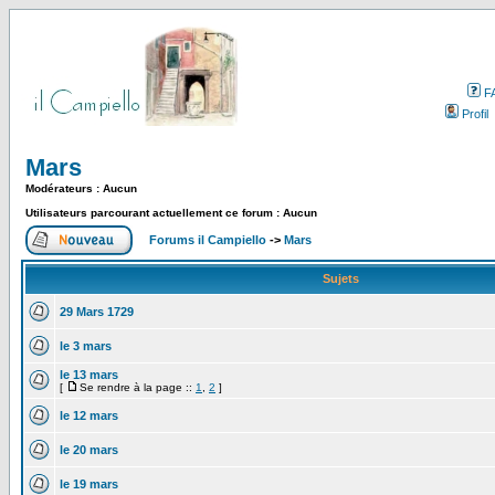
F
Profil
Mars
Modérateurs : Aucun
Utilisateurs parcourant actuellement ce forum : Aucun
Forums il Campiello
->
Mars
Sujets
29 Mars 1729
le 3 mars
le 13 mars
[
Se rendre à la page ::
1
,
2
]
le 12 mars
le 20 mars
le 19 mars