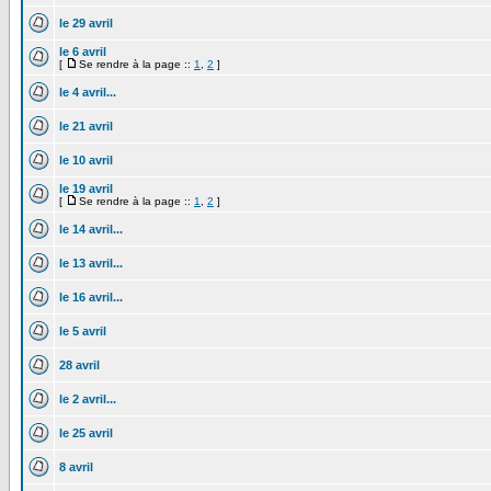
le 29 avril
le 6 avril
[
Se rendre à la page ::
1
,
2
]
le 4 avril...
le 21 avril
le 10 avril
le 19 avril
[
Se rendre à la page ::
1
,
2
]
le 14 avril...
le 13 avril...
le 16 avril...
le 5 avril
28 avril
le 2 avril...
le 25 avril
8 avril