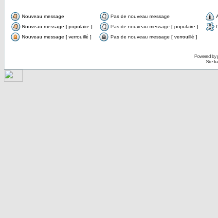
Nouveau message
Pas de nouveau message
Nouveau message [ populaire ]
Pas de nouveau message [ populaire ]
Nouveau message [ verrouillé ]
Pas de nouveau message [ verrouillé ]
Powered by
Site f