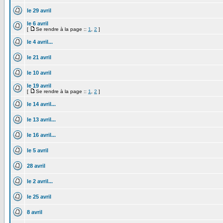
le 29 avril
le 6 avril
[
Se rendre à la page ::
1
,
2
]
le 4 avril...
le 21 avril
le 10 avril
le 19 avril
[
Se rendre à la page ::
1
,
2
]
le 14 avril...
le 13 avril...
le 16 avril...
le 5 avril
28 avril
le 2 avril...
le 25 avril
8 avril