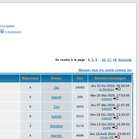
Inscription
Connexion
Se rendre à la page :
1
,
2
,
3
...
16
,
17
,
18
Suivante
Marquer tous les sujets comme lus
Réponses
Auteur
Vus
Derniers messages
Jeu 01 Avr 2010, 08:34:04
4
Jas
16082
le Bedeau
Mer 20 Mai 2026, 17:53:05
0
babeth
268
babeth
Jeu 07 Mai 2026, 11:07:29
6
Zen
1652
babeth
Dim 23 Fév 2025, 13:25:47
0
babeth
5212
babeth
Dim 13 Oct 2024, 16:28:52
3
Blandine
5174
Joelle
Jeu 15 Août 2024, 13:09:07
6
Martine
9486
Annie RB