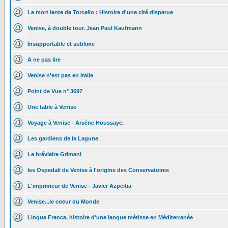
La mort lente de Torcello : Histoire d'une cité disparue
Venise, à double tour. Jean Paul Kaufmann
Insupportable et sublime
A ne pas lire
Venise n'est pas en Italie
Point de Vue n° 3697
Une table à Venise
Voyage à Venise - Arsène Houssaye.
Les gardiens de la Lagune
Le bréviaire Grimani
les Ospedali de Venise à l'origine des Conservatoires
L'imprimeur de Venise - Javier Azpeitia
Venise...le coeur du Monde
Lingua Franca, histoire d'une langue métisse en Méditerranée