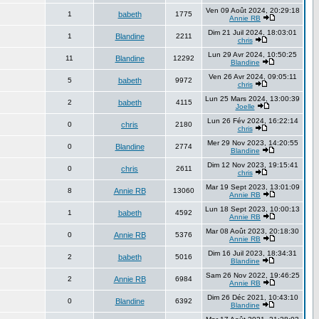
Ven 09 Août 2024, 20:29:18
1
babeth
1775
Annie RB
Dim 21 Juil 2024, 18:03:01
1
Blandine
2211
chris
Lun 29 Avr 2024, 10:50:25
11
Blandine
12292
Blandine
Ven 26 Avr 2024, 09:05:11
5
babeth
9972
chris
Lun 25 Mars 2024, 13:00:39
2
babeth
4115
Joelle
Lun 26 Fév 2024, 16:22:14
0
chris
2180
chris
Mer 29 Nov 2023, 14:20:55
0
Blandine
2774
Blandine
Dim 12 Nov 2023, 19:15:41
0
chris
2611
chris
Mar 19 Sept 2023, 13:01:09
8
Annie RB
13060
Annie RB
Lun 18 Sept 2023, 10:00:13
1
babeth
4592
Annie RB
Mar 08 Août 2023, 20:18:30
0
Annie RB
5376
Annie RB
Dim 16 Juil 2023, 18:34:31
2
babeth
5016
Blandine
Sam 26 Nov 2022, 19:46:25
2
Annie RB
6984
Annie RB
Dim 26 Déc 2021, 10:43:10
0
Blandine
6392
Blandine