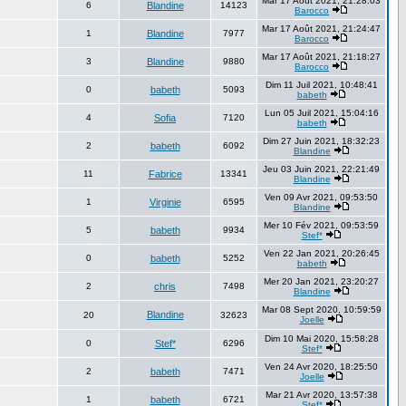
Mar 17 Août 2021, 21:28:03
6
Blandine
14123
Barocco
Mar 17 Août 2021, 21:24:47
1
Blandine
7977
Barocco
Mar 17 Août 2021, 21:18:27
3
Blandine
9880
Barocco
Dim 11 Juil 2021, 10:48:41
0
babeth
5093
babeth
Lun 05 Juil 2021, 15:04:16
4
Sofia
7120
babeth
Dim 27 Juin 2021, 18:32:23
2
babeth
6092
Blandine
Jeu 03 Juin 2021, 22:21:49
11
Fabrice
13341
Blandine
Ven 09 Avr 2021, 09:53:50
1
Virginie
6595
Blandine
Mer 10 Fév 2021, 09:53:59
5
babeth
9934
Stef*
Ven 22 Jan 2021, 20:26:45
0
babeth
5252
babeth
Mer 20 Jan 2021, 23:20:27
2
chris
7498
Blandine
Mar 08 Sept 2020, 10:59:59
Blandine
20
32623
Joelle
Dim 10 Mai 2020, 15:58:28
0
Stef*
6296
Stef*
Ven 24 Avr 2020, 18:25:50
2
babeth
7471
Joelle
Mar 21 Avr 2020, 13:57:38
1
babeth
6721
Stef*