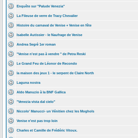
Enquête sur "Palude Venezia"
La Fileuse de verre de Tracy Chevalier
Histoire du carnaval de Venise + Venise en fête
Isabelle Autissier - le Naufrage de Venise
Andrea Segrè 1er roman
"Venise n'est pas à vendre " de Petra Reski
Le Grand Feu de Léonor de Recondo
la maison des jeux 1 - le serpent de Claire North
Laguna nostra
Aldo Manuzio à la BNF Gallica
"Venezia vista dal cielo"
Niccolo' Manucci- un Vénitien chez les Moghols
Venise n'est pas trop loin
Charles et Camille de Frédéric Vitoux.