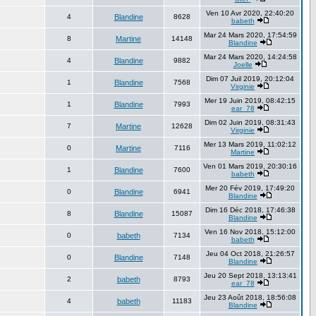
Ven 10 Avr 2020, 22:40:20
4
Blandine
8628
babeth
Mar 24 Mars 2020, 17:54:59
8
Martine
14148
Blandine
Mar 24 Mars 2020, 14:24:58
4
Blandine
9882
Joelle
Dim 07 Juil 2019, 20:12:04
1
Blandine
7568
Virginie
Mer 19 Juin 2019, 08:42:15
1
Blandine
7993
ear_78
Dim 02 Juin 2019, 08:31:43
7
Martine
12628
Virginie
Mer 13 Mars 2019, 11:02:12
0
Martine
7116
Martine
Ven 01 Mars 2019, 20:30:16
1
Blandine
7600
babeth
Mer 20 Fév 2019, 17:49:20
0
Blandine
6941
Blandine
Dim 16 Déc 2018, 17:46:38
8
Blandine
15087
Blandine
Ven 16 Nov 2018, 15:12:00
0
babeth
7134
babeth
Jeu 04 Oct 2018, 21:26:57
0
Blandine
7148
Blandine
Jeu 20 Sept 2018, 13:13:41
2
babeth
8793
ear_78
Jeu 23 Août 2018, 18:56:08
4
babeth
11183
Blandine