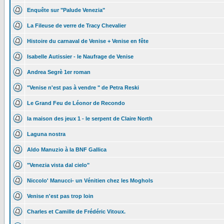
Enquête sur "Palude Venezia"
La Fileuse de verre de Tracy Chevalier
Histoire du carnaval de Venise + Venise en fête
Isabelle Autissier - le Naufrage de Venise
Andrea Segrè 1er roman
"Venise n'est pas à vendre " de Petra Reski
Le Grand Feu de Léonor de Recondo
la maison des jeux 1 - le serpent de Claire North
Laguna nostra
Aldo Manuzio à la BNF Gallica
"Venezia vista dal cielo"
Niccolo' Manucci- un Vénitien chez les Moghols
Venise n'est pas trop loin
Charles et Camille de Frédéric Vitoux.