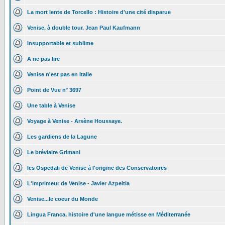
La mort lente de Torcello : Histoire d'une cité disparue
Venise, à double tour. Jean Paul Kaufmann
Insupportable et sublime
A ne pas lire
Venise n'est pas en Italie
Point de Vue n° 3697
Une table à Venise
Voyage à Venise - Arsène Houssaye.
Les gardiens de la Lagune
Le bréviaire Grimani
les Ospedali de Venise à l'origine des Conservatoires
L'imprimeur de Venise - Javier Azpeitia
Venise...le coeur du Monde
Lingua Franca, histoire d'une langue métisse en Méditerranée