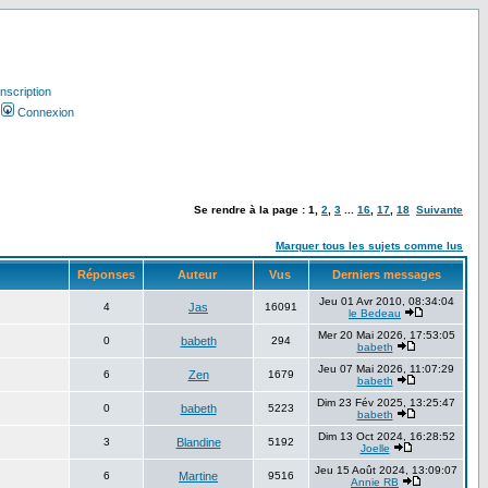
Inscription
Connexion
Se rendre à la page :
1
,
2
,
3
...
16
,
17
,
18
Suivante
Marquer tous les sujets comme lus
Réponses
Auteur
Vus
Derniers messages
Jeu 01 Avr 2010, 08:34:04
4
Jas
16091
le Bedeau
Mer 20 Mai 2026, 17:53:05
0
babeth
294
babeth
Jeu 07 Mai 2026, 11:07:29
6
Zen
1679
babeth
Dim 23 Fév 2025, 13:25:47
0
babeth
5223
babeth
Dim 13 Oct 2024, 16:28:52
3
Blandine
5192
Joelle
Jeu 15 Août 2024, 13:09:07
6
Martine
9516
Annie RB