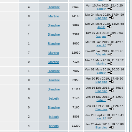
Ven 10 Avr 2020, 22:40:20
4
Blandine
8642
babeth
Mar 24 Mars 2020, 17:54:59
8
Martine
14163
Blandine
Mar 24 Mars 2020, 14:24:58
4
Blandine
9899
Joelle
Dim 07 Juil 2019, 20:12:04
1
Blandine
7587
Virginie
Mer 19 Juin 2019, 08:42:15
1
Blandine
8006
ear_78
Dim 02 Juin 2019, 08:31:43
7
Martine
12650
Virginie
Mer 13 Mars 2019, 11:02:12
0
Martine
7124
Martine
Ven 01 Mars 2019, 20:30:16
1
Blandine
7607
babeth
Mer 20 Fév 2019, 17:49:20
0
Blandine
6953
Blandine
Dim 16 Déc 2018, 17:46:38
8
Blandine
15114
Blandine
Ven 16 Nov 2018, 15:12:00
0
babeth
7146
babeth
Jeu 04 Oct 2018, 21:26:57
0
Blandine
7165
Blandine
Jeu 20 Sept 2018, 13:13:41
2
babeth
8808
ear_78
Jeu 23 Août 2018, 18:56:08
4
babeth
11200
Blandine