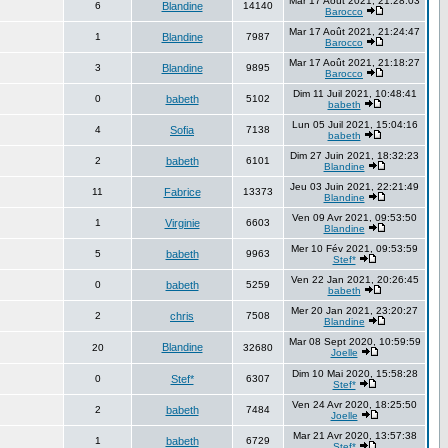
Mar 17 Août 2021, 21:28:03
6
Blandine
14140
Barocco
Mar 17 Août 2021, 21:24:47
1
Blandine
7987
Barocco
Mar 17 Août 2021, 21:18:27
3
Blandine
9895
Barocco
Dim 11 Juil 2021, 10:48:41
0
babeth
5102
babeth
Lun 05 Juil 2021, 15:04:16
4
Sofia
7138
babeth
Dim 27 Juin 2021, 18:32:23
2
babeth
6101
Blandine
Jeu 03 Juin 2021, 22:21:49
11
Fabrice
13373
Blandine
Ven 09 Avr 2021, 09:53:50
1
Virginie
6603
Blandine
Mer 10 Fév 2021, 09:53:59
5
babeth
9963
Stef*
Ven 22 Jan 2021, 20:26:45
0
babeth
5259
babeth
Mer 20 Jan 2021, 23:20:27
2
chris
7508
Blandine
Mar 08 Sept 2020, 10:59:59
Blandine
20
32680
Joelle
Dim 10 Mai 2020, 15:58:28
0
Stef*
6307
Stef*
Ven 24 Avr 2020, 18:25:50
2
babeth
7484
Joelle
Mar 21 Avr 2020, 13:57:38
1
babeth
6729
Stef*