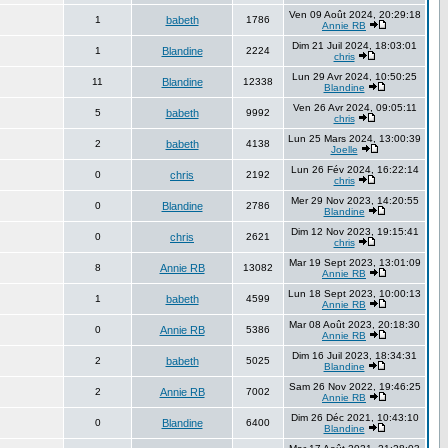
Ven 09 Août 2024, 20:29:18
1
babeth
1786
Annie RB
Dim 21 Juil 2024, 18:03:01
1
Blandine
2224
chris
Lun 29 Avr 2024, 10:50:25
11
Blandine
12338
Blandine
Ven 26 Avr 2024, 09:05:11
5
babeth
9992
chris
Lun 25 Mars 2024, 13:00:39
2
babeth
4138
Joelle
Lun 26 Fév 2024, 16:22:14
0
chris
2192
chris
Mer 29 Nov 2023, 14:20:55
0
Blandine
2786
Blandine
Dim 12 Nov 2023, 19:15:41
0
chris
2621
chris
Mar 19 Sept 2023, 13:01:09
8
Annie RB
13082
Annie RB
Lun 18 Sept 2023, 10:00:13
1
babeth
4599
Annie RB
Mar 08 Août 2023, 20:18:30
0
Annie RB
5386
Annie RB
Dim 16 Juil 2023, 18:34:31
2
babeth
5025
Blandine
Sam 26 Nov 2022, 19:46:25
2
Annie RB
7002
Annie RB
Dim 26 Déc 2021, 10:43:10
0
Blandine
6400
Blandine