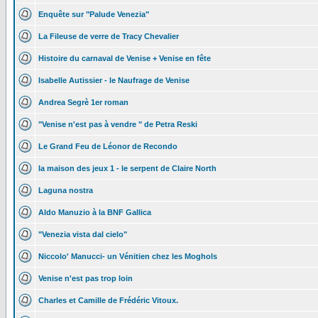
Enquête sur "Palude Venezia"
La Fileuse de verre de Tracy Chevalier
Histoire du carnaval de Venise + Venise en fête
Isabelle Autissier - le Naufrage de Venise
Andrea Segrè 1er roman
"Venise n'est pas à vendre " de Petra Reski
Le Grand Feu de Léonor de Recondo
la maison des jeux 1 - le serpent de Claire North
Laguna nostra
Aldo Manuzio à la BNF Gallica
"Venezia vista dal cielo"
Niccolo' Manucci- un Vénitien chez les Moghols
Venise n'est pas trop loin
Charles et Camille de Frédéric Vitoux.