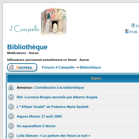
F
Profil
Bibliothèque
Modérateurs : Aucun
Utilisateurs parcourant actuellement ce forum : Aucun
Forums il Campiello
->
Bibliothèque
Sujets
Annonce :
Contribution à la bibliothèque
RAI -Lucrezia Borgia racontée par Alberto Angela
L'"Affaire Vivaldi" de Federico Maria Sardelli
Aigues Mortes 17 août 1893
Un aquarelliste à Venise
Leïla Slimani: « Le parfum des fleurs la nuit »