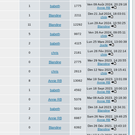
Ven 09 Août 2024, 20:29:18
1
babeth
1775
Annie RB
Dim 21 Juil 2024, 18:03:01
1
Blandine
2211
chris
Lun 29 Avr 2024, 10:50:25
11
Blandine
12292
Blandine
Ven 26 Avr 2024, 09:05:11
5
babeth
9972
chris
Lun 25 Mars 2024, 13:00:39
2
babeth
4115
Joelle
Lun 26 Fév 2024, 16:22:14
0
chris
2181
chris
Mer 29 Nov 2023, 14:20:55
0
Blandine
2775
Blandine
Dim 12 Nov 2023, 19:15:41
0
chris
2613
chris
Mar 19 Sept 2023, 13:01:09
8
Annie RB
13062
Annie RB
Lun 18 Sept 2023, 10:00:13
1
babeth
4592
Annie RB
Mar 08 Août 2023, 20:18:30
0
Annie RB
5376
Annie RB
Dim 16 Juil 2023, 18:34:31
2
babeth
5016
Blandine
Sam 26 Nov 2022, 19:46:25
2
Annie RB
6987
Annie RB
Dim 26 Déc 2021, 10:43:10
0
Blandine
6392
Blandine