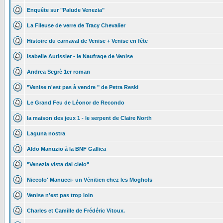
Enquête sur "Palude Venezia"
La Fileuse de verre de Tracy Chevalier
Histoire du carnaval de Venise + Venise en fête
Isabelle Autissier - le Naufrage de Venise
Andrea Segrè 1er roman
"Venise n'est pas à vendre " de Petra Reski
Le Grand Feu de Léonor de Recondo
la maison des jeux 1 - le serpent de Claire North
Laguna nostra
Aldo Manuzio à la BNF Gallica
"Venezia vista dal cielo"
Niccolo' Manucci- un Vénitien chez les Moghols
Venise n'est pas trop loin
Charles et Camille de Frédéric Vitoux.