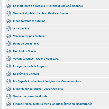
La mort lente de Torcello : Histoire d'une cité disparue
Venise, à double tour. Jean Paul Kaufmann
Insupportable et sublime
A ne pas lire
Venise n'est pas en Italie
Point de Vue n° 3697
Une table à Venise
Voyage à Venise - Arsène Houssaye.
Les gardiens de la Lagune
Le bréviaire Grimani
les Ospedali de Venise à l'origine des Conservatoires
L'imprimeur de Venise - Javier Azpeitia
Venise...le coeur du Monde
Lingua Franca, histoire d'une langue métisse en Méditerranée