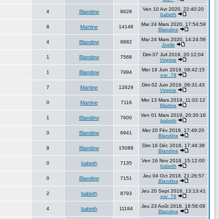
Ven 10 Avr 2020, 22:40:20
4
Blandine
8628
babeth
Mar 24 Mars 2020, 17:54:59
8
Martine
14148
Blandine
Mar 24 Mars 2020, 14:24:58
4
Blandine
9882
Joelle
Dim 07 Juil 2019, 20:12:04
1
Blandine
7568
Virginie
Mer 19 Juin 2019, 08:42:15
1
Blandine
7994
ear_78
Dim 02 Juin 2019, 08:31:43
7
Martine
12629
Virginie
Mer 13 Mars 2019, 11:02:12
0
Martine
7116
Martine
Ven 01 Mars 2019, 20:30:16
1
Blandine
7600
babeth
Mer 20 Fév 2019, 17:49:20
0
Blandine
6941
Blandine
Dim 16 Déc 2018, 17:46:38
8
Blandine
15088
Blandine
Ven 16 Nov 2018, 15:12:00
0
babeth
7135
babeth
Jeu 04 Oct 2018, 21:26:57
0
Blandine
7151
Blandine
Jeu 20 Sept 2018, 13:13:41
2
babeth
8793
ear_78
Jeu 23 Août 2018, 18:56:08
4
babeth
11184
Blandine