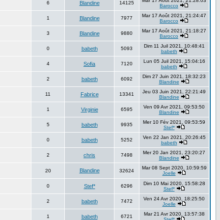
Mar 17 Août 2021, 21:28:03
6
Blandine
14125
Barocco
Mar 17 Août 2021, 21:24:47
1
Blandine
7977
Barocco
Mar 17 Août 2021, 21:18:27
3
Blandine
9880
Barocco
Dim 11 Juil 2021, 10:48:41
0
babeth
5093
babeth
Lun 05 Juil 2021, 15:04:16
4
Sofia
7120
babeth
Dim 27 Juin 2021, 18:32:23
2
babeth
6092
Blandine
Jeu 03 Juin 2021, 22:21:49
11
Fabrice
13341
Blandine
Ven 09 Avr 2021, 09:53:50
1
Virginie
6595
Blandine
Mer 10 Fév 2021, 09:53:59
5
babeth
9935
Stef*
Ven 22 Jan 2021, 20:26:45
0
babeth
5252
babeth
Mer 20 Jan 2021, 23:20:27
2
chris
7498
Blandine
Mar 08 Sept 2020, 10:59:59
Blandine
20
32624
Joelle
Dim 10 Mai 2020, 15:58:28
0
Stef*
6296
Stef*
Ven 24 Avr 2020, 18:25:50
2
babeth
7472
Joelle
Mar 21 Avr 2020, 13:57:38
1
babeth
6721
Stef*