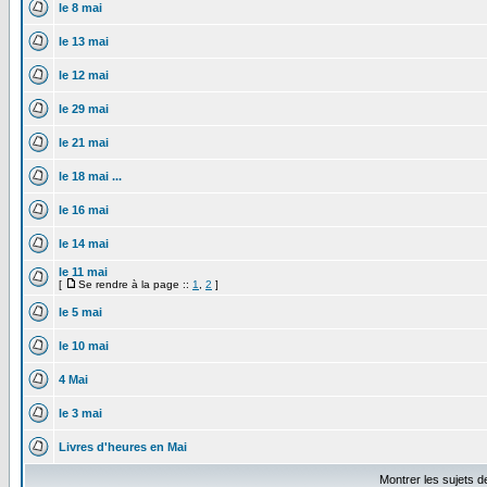
le 8 mai
le 13 mai
le 12 mai
le 29 mai
le 21 mai
le 18 mai ...
le 16 mai
le 14 mai
le 11 mai
[
Se rendre à la page ::
1
,
2
]
le 5 mai
le 10 mai
4 Mai
le 3 mai
Livres d'heures en Mai
Montrer les sujets d