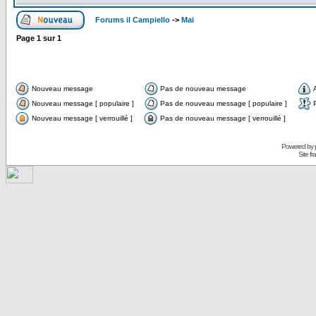
Forums il Campiello
->
Mai
Page
1
sur
1
Nouveau message
Pas de nouveau message
Nouveau message [ populaire ]
Pas de nouveau message [ populaire ]
Nouveau message [ verrouillé ]
Pas de nouveau message [ verrouillé ]
Powered by
Site f