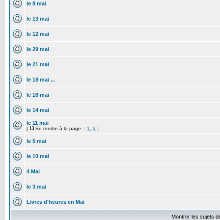
le 8 mai
le 13 mai
le 12 mai
le 29 mai
le 21 mai
le 18 mai ...
le 16 mai
le 14 mai
le 11 mai
[
Se rendre à la page ::
1
,
2
]
le 5 mai
le 10 mai
4 Mai
le 3 mai
Livres d'heures en Mai
Montrer les sujets d