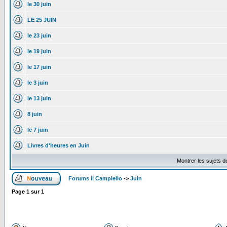
le 30 juin
LE 25 JUIN
le 23 juin
le 19 juin
le 17 juin
le 3 juin
le 13 juin
8 juin
le 7 juin
Livres d'heures en Juin
Montrer les sujets d
Forums il Campiello
->
Juin
Page
1
sur
1