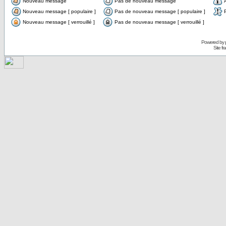
Nouveau message
Pas de nouveau message
Nouveau message [ populaire ]
Pas de nouveau message [ populaire ]
Nouveau message [ verrouillé ]
Pas de nouveau message [ verrouillé ]
Powered by
Site f