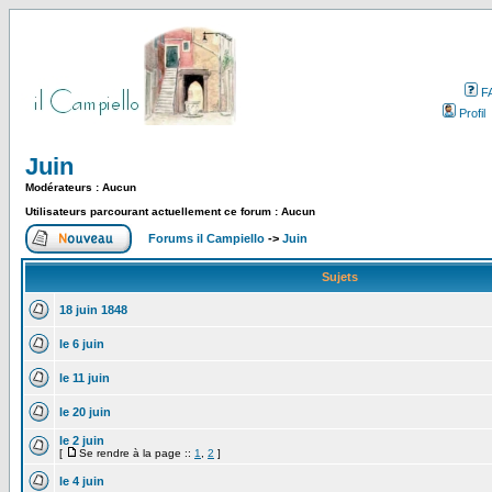
F
Profil
Juin
Modérateurs : Aucun
Utilisateurs parcourant actuellement ce forum : Aucun
Forums il Campiello
->
Juin
Sujets
18 juin 1848
le 6 juin
le 11 juin
le 20 juin
le 2 juin
[
Se rendre à la page ::
1
,
2
]
le 4 juin