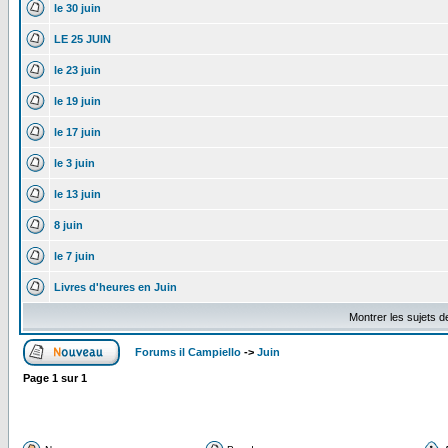
le 30 juin
LE 25 JUIN
le 23 juin
le 19 juin
le 17 juin
le 3 juin
le 13 juin
8 juin
le 7 juin
Livres d'heures en Juin
Montrer les sujets d
Forums il Campiello
->
Juin
Page
1
sur
1