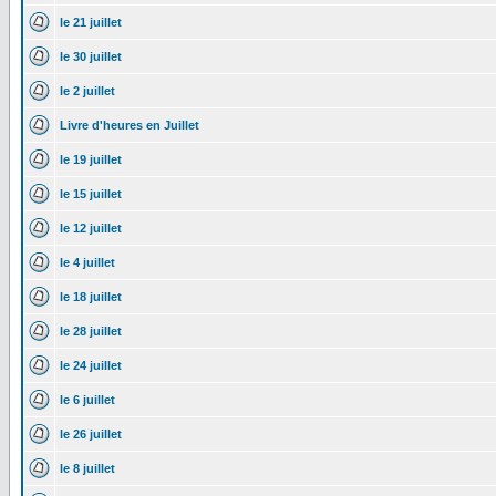
le 21 juillet
le 30 juillet
le 2 juillet
Livre d'heures en Juillet
le 19 juillet
le 15 juillet
le 12 juillet
le 4 juillet
le 18 juillet
le 28 juillet
le 24 juillet
le 6 juillet
le 26 juillet
le 8 juillet