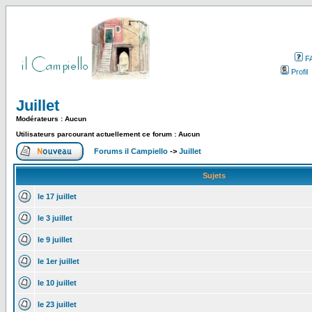
F
Profil
Juillet
Modérateurs : Aucun
Utilisateurs parcourant actuellement ce forum : Aucun
Forums il Campiello
->
Juillet
Sujets
le 17 juillet
le 3 juillet
le 9 juillet
le 1er juillet
le 10 juillet
le 23 juillet