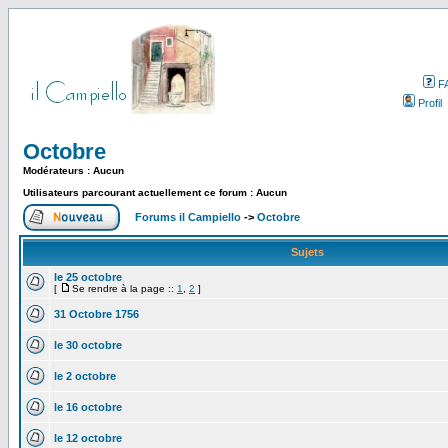
F
Profil
Octobre
Modérateurs : Aucun
Utilisateurs parcourant actuellement ce forum : Aucun
Forums il Campiello
->
Octobre
Sujets
le 25 octobre
[
Se rendre à la page ::
1
,
2
]
31 Octobre 1756
le 30 octobre
le 2 octobre
le 16 octobre
le 12 octobre