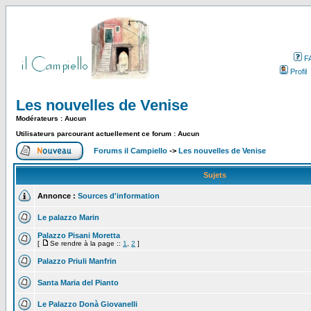
F
Profil
Les nouvelles de Venise
Modérateurs : Aucun
Utilisateurs parcourant actuellement ce forum : Aucun
Forums il Campiello
->
Les nouvelles de Venise
Sujets
Annonce :
Sources d'information
Le palazzo Marin
Palazzo Pisani Moretta
[
Se rendre à la page ::
1
,
2
]
Palazzo Priuli Manfrin
Santa Maria del Pianto
Le Palazzo Donà Giovanelli