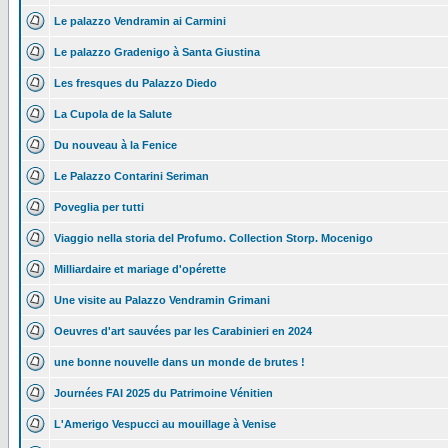
Le palazzo Vendramin ai Carmini
Le palazzo Gradenigo à Santa Giustina
Les fresques du Palazzo Diedo
La Cupola de la Salute
Du nouveau à la Fenice
Le Palazzo Contarini Seriman
Poveglia per tutti
Viaggio nella storia del Profumo. Collection Storp. Mocenigo
Milliardaire et mariage d'opérette
Une visite au Palazzo Vendramin Grimani
Oeuvres d'art sauvées par les Carabinieri en 2024
une bonne nouvelle dans un monde de brutes !
Journées FAI 2025 du Patrimoine Vénitien
L'Amerigo Vespucci au mouillage à Venise