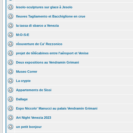
Iesolo-sculptures sur glace à Jesolo
fleuves Tagliamento et Bacchiglione en crue
la tassa di sbarco a Venezia
M:O:S:E
réouverture de Ca' Rezzonico
projet de télécabines entre l'aéroport et Venise
Deux expositions au Vendramin Grimani
Museo Correr
La crypte
Appartements de Sissi
Dallage
Expo Niccolo' Manucci au palais Vendramin Grimani
Art Night Venezia 2023
un petit bonjour