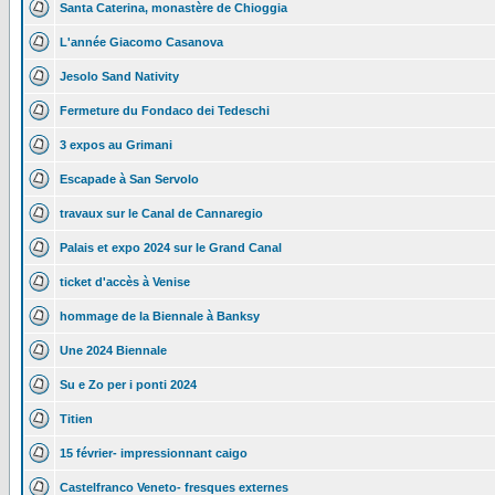
Santa Caterina, monastère de Chioggia
L'année Giacomo Casanova
Jesolo Sand Nativity
Fermeture du Fondaco dei Tedeschi
3 expos au Grimani
Escapade à San Servolo
travaux sur le Canal de Cannaregio
Palais et expo 2024 sur le Grand Canal
ticket d'accès à Venise
hommage de la Biennale à Banksy
Une 2024 Biennale
Su e Zo per i ponti 2024
Titien
15 février- impressionnant caigo
Castelfranco Veneto- fresques externes