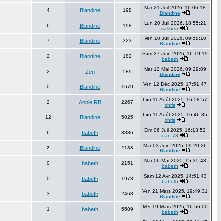
Mar 21 Juil 2026, 16:06:18
4
Blandine
198
Blandine
Lun 20 Juil 2026, 18:55:21
6
Blandine
198
sasbéa
Ven 10 Juil 2026, 09:58:10
7
Blandine
323
Blandine
Sam 27 Juin 2026, 16:19:19
2
Blandine
182
babeth
Mar 12 Mai 2026, 09:29:09
2
Zen
589
Blandine
Ven 12 Déc 2025, 17:51:47
0
Blandine
1670
Blandine
Lun 11 Août 2025, 16:58:57
2
Annie RB
2267
chris
Lun 11 Août 2025, 16:46:35
12
Blandine
5025
chris
Dim 06 Juil 2025, 16:13:52
6
babeth
3836
ear_78
Mar 03 Juin 2025, 09:20:26
2
Blandine
2183
Blandine
Mar 06 Mai 2025, 15:35:48
0
babeth
2151
babeth
Sam 12 Avr 2025, 14:51:43
0
babeth
1973
babeth
Ven 21 Mars 2025, 19:49:31
3
babeth
2468
Blandine
Mer 19 Mars 2025, 16:56:00
1
babeth
5509
babeth