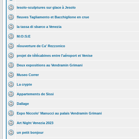
Iesolo-sculptures sur glace à Jesolo
fleuves Tagliamento et Bacchiglione en crue
la tassa di sbarco a Venezia
M:O:S:E
réouverture de Ca' Rezzonico
projet de télécabines entre l'aéroport et Venise
Deux expositions au Vendramin Grimani
Museo Correr
La crypte
Appartements de Sissi
Dallage
Expo Niccolo' Manucci au palais Vendramin Grimani
Art Night Venezia 2023
un petit bonjour