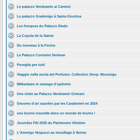
Le palazzo Vendramin ai Carmini
Le palazzo Gradenigo à Santa Giustina
Les fresques du Palazzo Diedo
La Cupola de la Salute
Du nouveau à la Fenice
Le Palazzo Contarini Seriman
Poveglia per tutti
Viaggio nella storia del Profumo. Collection Storp. Mocenigo
Milliardaire et mariage d'opérette
Une visite au Palazzo Vendramin Grimani
Oeuvres d'art sauvées par les Carabinieri en 2024
une bonne nouvelle dans un monde de brutes !
Journées FAI 2025 du Patrimoine Vénitien
L'Amerigo Vespucci au mouillage à Venise