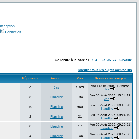
Inscription
Connexion
Se rendre à la page :
1
,
2
,
3
...
35
,
36
,
37
Suivante
Marquer tous les sujets comme lus
Réponses
Auteur
Vus
Derniers messages
Mar 14 Oct 2008, 10:58:56
0
Jas
21872
Jas
Jeu 06 Août 2026, 15:24:13
8
Blandine
194
Jas
Jeu 06 Août 2026, 09:05:28
Blandine
19
960
Blandine
Jeu 06 Août 2026, 09:04:19
2
Blandine
21
Blandine
Mer 05 Août 2026, 09:29:21
0
Blandine
17
Blandine
Mer 05 Août 2026, 09:22:06
4
Blandine
146
Blandine