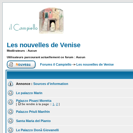
Les nouvelles de Venise
Modérateurs : Aucun
Utilisateurs parcourant actuellement ce forum : Aucun
Forums il Campiello
->
Les nouvelles de Venise
Annonce :
Sources d'information
Le palazzo Marin
Palazzo Pisani Moretta
[
Se rendre à la page ::
1
,
2
]
Palazzo Priuli Manfrin
Santa Maria del Pianto
Le Palazzo Donà Giovanelli