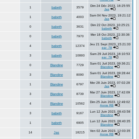
Dim 24 Déc 2023, 16:25:55
1
babeth
3579
Jas
Sam 04 Nov 2023, 19:21:12
1
babeth
4003
Jas
Dim 22 Oct 2023, 10:25:21
0
babeth
3631
babeth
Mer 18 Oct 2023, 22:30:36
0
babeth
7970
babeth
Jeu 21 Sept 2023, 15:21:33
4
babeth
12374
ear_78
Sam 29 Juil 2023, 16:10:53
3
babeth
10893
ear_78
Sam 01 Juil 2023, 09:36:21
0
Blandine
7729
Blandine
Sam 01 Juil 2023, 09:28:44
3
Blandine
8090
Blandine
Mer 28 Juin 2023, 07:02:28
1
Blandine
6797
Jas
Mar 27 Juin 2023, 17:42:09
3
Blandine
8739
Blandine
Dim 25 Juin 2023, 12:49:02
4
Blandine
10562
Annie RB
Lun 12 Juin 2023, 08:43:58
3
babeth
9167
Blandine
Lun 12 Juin 2023, 08:40:35
1
babeth
6905
Blandine
Ven 02 Juin 2023, 12:03:35
14
Jas
18215
Annie RB