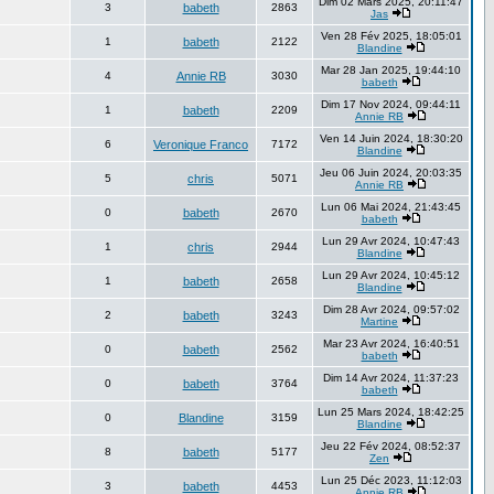
Dim 02 Mars 2025, 20:11:47
3
babeth
2863
Jas
Ven 28 Fév 2025, 18:05:01
1
babeth
2122
Blandine
Mar 28 Jan 2025, 19:44:10
4
Annie RB
3030
babeth
Dim 17 Nov 2024, 09:44:11
1
babeth
2209
Annie RB
Ven 14 Juin 2024, 18:30:20
6
Veronique Franco
7172
Blandine
Jeu 06 Juin 2024, 20:03:35
5
chris
5071
Annie RB
Lun 06 Mai 2024, 21:43:45
0
babeth
2670
babeth
Lun 29 Avr 2024, 10:47:43
1
chris
2944
Blandine
Lun 29 Avr 2024, 10:45:12
1
babeth
2658
Blandine
Dim 28 Avr 2024, 09:57:02
2
babeth
3243
Martine
Mar 23 Avr 2024, 16:40:51
0
babeth
2562
babeth
Dim 14 Avr 2024, 11:37:23
0
babeth
3764
babeth
Lun 25 Mars 2024, 18:42:25
0
Blandine
3159
Blandine
Jeu 22 Fév 2024, 08:52:37
8
babeth
5177
Zen
Lun 25 Déc 2023, 11:12:03
3
babeth
4453
Annie RB