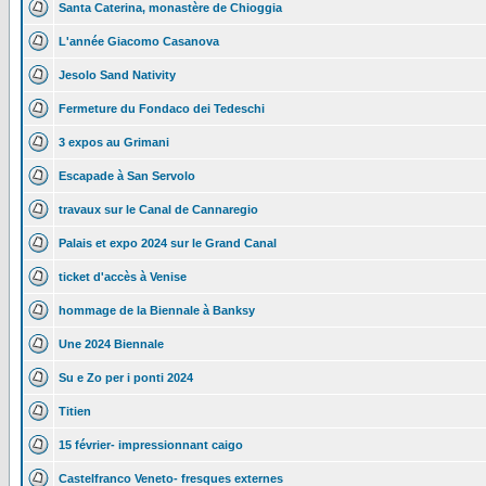
Santa Caterina, monastère de Chioggia
L'année Giacomo Casanova
Jesolo Sand Nativity
Fermeture du Fondaco dei Tedeschi
3 expos au Grimani
Escapade à San Servolo
travaux sur le Canal de Cannaregio
Palais et expo 2024 sur le Grand Canal
ticket d'accès à Venise
hommage de la Biennale à Banksy
Une 2024 Biennale
Su e Zo per i ponti 2024
Titien
15 février- impressionnant caigo
Castelfranco Veneto- fresques externes