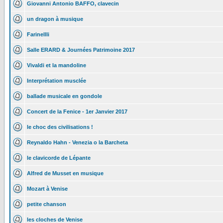
Giovanni Antonio BAFFO, clavecin
un dragon à musique
Farinellli
Salle ERARD & Journées Patrimoine 2017
Vivaldi et la mandoline
Interprétation musclée
ballade musicale en gondole
Concert de la Fenice - 1er Janvier 2017
le choc des civilisations !
Reynaldo Hahn - Venezia o la Barcheta
le clavicorde de Lépante
Alfred de Musset en musique
Mozart à Venise
petite chanson
les cloches de Venise