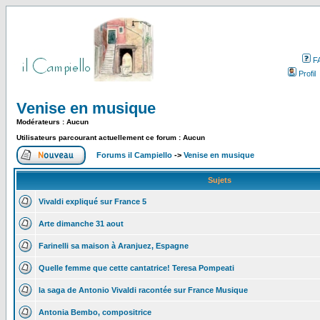
F
Profil
Venise en musique
Modérateurs : Aucun
Utilisateurs parcourant actuellement ce forum : Aucun
Forums il Campiello
->
Venise en musique
Sujets
Vivaldi expliqué sur France 5
Arte dimanche 31 aout
Farinelli sa maison à Aranjuez, Espagne
Quelle femme que cette cantatrice! Teresa Pompeati
la saga de Antonio Vivaldi racontée sur France Musique
Antonia Bembo, compositrice