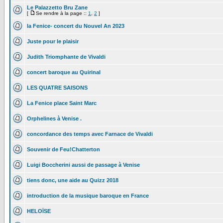
Le Palazzetto Bru Zane
[
Se rendre à la page ::
1
,
2
]
la Fenice- concert du Nouvel An 2023
Juste pour le plaisir
Judith Triomphante de Vivaldi
concert baroque au Quirinal
LES QUATRE SAISONS
La Fenice place Saint Marc
Orphelines à Venise .
concordance des temps avec Farnace de Vivaldi
Souvenir de Feu!Chatterton
Luigi Boccherini aussi de passage à Venise
tiens donc, une aide au Quizz 2018
introduction de la musique baroque en France
HELOÏSE