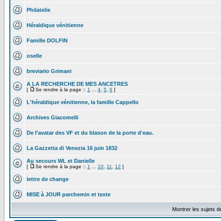
Philatelie
Héraldique vénitienne
Famille DOLFIN
oselle
breviario Grimani
A LA RECHERCHE DE MES ANCETRES
[
Se rendre à la page ::
1
...
4
,
5
,
6
]
L'héraldique vénitienne, la famille Cappello
Archives Giacomelli
De l'avatar des VF et du blason de la porte d'eau.
La Gazzetta di Venezia 16 juin 1832
Au secours WL et Danielle
[
Se rendre à la page ::
1
...
10
,
11
,
12
]
lettre de change
MISE à JOUR parchemin et texte
Montrer les sujets d