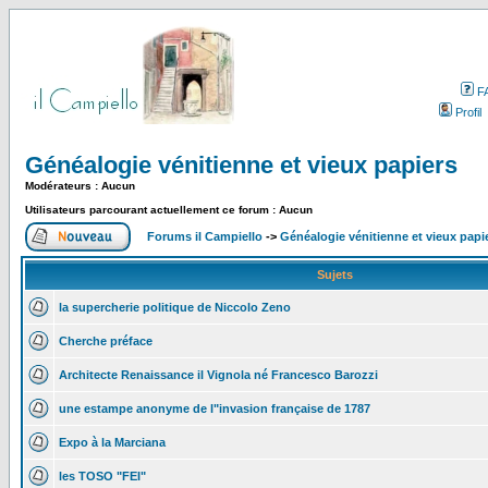
F
Profil
Généalogie vénitienne et vieux papiers
Modérateurs : Aucun
Utilisateurs parcourant actuellement ce forum : Aucun
Forums il Campiello
->
Généalogie vénitienne et vieux papi
Sujets
la supercherie politique de Niccolo Zeno
Cherche préface
Architecte Renaissance il Vignola né Francesco Barozzi
une estampe anonyme de l"invasion française de 1787
Expo à la Marciana
les TOSO "FEI"