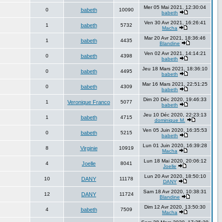
Mer 05 Mai 2021, 12:30:04
0
babeth
10090
babeth
Ven 30 Avr 2021, 16:26:41
1
babeth
5732
Macha
Mar 20 Avr 2021, 18:36:46
1
babeth
4435
Blandine
Ven 02 Avr 2021, 14:14:21
0
babeth
4398
babeth
Jeu 18 Mars 2021, 18:36:10
0
babeth
4495
babeth
Mar 16 Mars 2021, 22:51:25
0
babeth
4309
babeth
Dim 20 Déc 2020, 19:46:33
1
Veronique Franco
5077
babeth
Jeu 10 Déc 2020, 22:23:13
1
babeth
4715
dominique M.
Ven 05 Juin 2020, 16:35:53
0
babeth
5215
babeth
Lun 01 Juin 2020, 16:39:28
8
Virginie
10919
Macha
Lun 18 Mai 2020, 20:06:12
4
Joelle
8041
Joelle
Lun 20 Avr 2020, 18:50:10
10
DANY
11178
DANY
Sam 18 Avr 2020, 10:38:31
12
DANY
11724
Blandine
Dim 12 Avr 2020, 13:50:30
4
babeth
7509
Macha