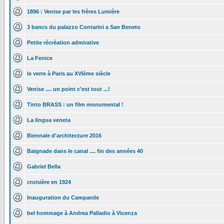
1896 : Venise par les frères Lumière
3 bancs du palazzo Contarini a San Beneto
Petite récréation admirative
La Fenice
le verre à Paris au XVIème siècle
Venise .... un point c'est tout ...!
Tinto BRASS : un film monumental !
La lingua veneta
Biennale d'architecture 2016
Baignade dans le canal .... fin des années 40
Gabriel Bella
croisière en 1924
Inauguration du Campanile
bel hommage à Andrea Palladio à Vicenza