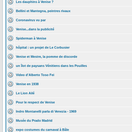
Les dauphins à Venise ?
Bellini et Mantegna, peintres rivaux
Coronavirus vu par
Venise...dans la publicité
Spiderman à Venise
hôpital : un projet de Le Corbusier
Venise et Mestre, la pomme de discorde
un îlot de paysans Vénitiens dans les Pouilles
Video d'Alberto Toso Fei
Venise en 1938
Le Lion Ailé
Pour le respect de Venise
Indro Montanelli parla di Venezia - 1969
Musée du Prado Madrid
expo costumes du carnaval à Bâle