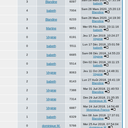
Sam 28 Mars 2020, 17:35:39
3
Blandine
6097
babeth
Sam 28 Mars 2020, 15:20:13
4
babeth
7004
Blandine
Sam 28 Mars 2020, 14:19:30
3
Blandine
6233
Blandine
Mer 05 Fév 2020, 23:11:16
6
Martine
9851
babeth
Jeu 17 Jan 2019, 10:24:27
0
Virginie
6191
Virginie
Lun 17 Déc 2018, 15:01:59
0
babeth
5511
babeth
Sam 08 Déc 2018, 14:55:23
2
babeth
6685
Virginie
Dim 02 Déc 2018, 16:11:15
0
babeth
5514
babeth
Jeu 11 Oct 2018, 14:48:31
3
Virginie
8063
Virginie
Lun 27 Août 2018, 16:41:19
2
babeth
8143
Blandine
Mar 31 Juil 2018, 21:40:53
2
Virginie
7388
Blandine
Dim 29 Juil 2018, 21:35:35
2
Virginie
7314
dominique M.
Mar 24 Juil 2018, 14:54:48
2
Virginie
6887
Veronique Franco
Ven 08 Juin 2018, 17:37:01
1
babeth
6329
Blandine
Mer 25 Avr 2018, 07:54:04
0
dominique M.
5766
dominique M.