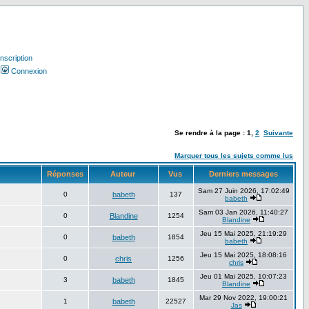
Inscription
Connexion
Se rendre à la page :
1
,
2
Suivante
Marquer tous les sujets comme lus
Réponses
Auteur
Vus
Derniers messages
Sam 27 Juin 2026, 17:02:49
0
babeth
137
babeth
Sam 03 Jan 2026, 11:40:27
0
Blandine
1254
Blandine
Jeu 15 Mai 2025, 21:19:29
0
babeth
1854
babeth
Jeu 15 Mai 2025, 18:08:16
0
chris
1256
chris
Jeu 01 Mai 2025, 10:07:23
3
babeth
1845
Blandine
Mar 29 Nov 2022, 19:00:21
1
babeth
22527
Jas