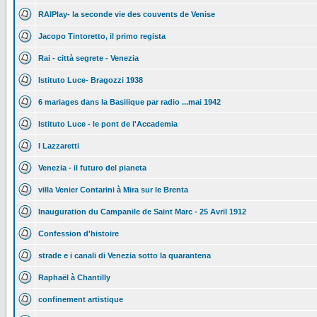
RAIPlay- la seconde vie des couvents de Venise
Jacopo Tintoretto, il primo regista
Rai - città segrete - Venezia
Istituto Luce- Bragozzi 1938
6 mariages dans la Basilique par radio ...mai 1942
Istituto Luce - le pont de l'Accademia
I Lazzaretti
Venezia - il futuro del pianeta
villa Venier Contarini à Mira sur le Brenta
Inauguration du Campanile de Saint Marc - 25 Avril 1912
Confession d'histoire
strade e i canali di Venezia sotto la quarantena
Raphaël à Chantilly
confinement artistique