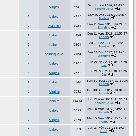
Sam 14 Avr 2018, 21:45:24
1
Virginie
6641
dominique M.
Sam 07 Avr 2018, 09:26:04
2
babeth
7417
Martine
Dim 11 Mars 2018, 16:21:53
2
Blandine
7028
Blandine
Dim 11 Mars 2018, 12:50:47
0
babeth
5498
babeth
Jeu 28 Déc 2017, 09:35:12
5
babeth
9868
Martine
Jeu 07 Déc 2017, 17:29:24
2
dominique M.
7158
Blandine
Lun 20 Nov 2017, 09:26:28
4
babeth
8962
Jas
Lun 20 Nov 2017, 09:17:26
4
Virginie
8777
Jas
Sam 30 Sept 2017, 16:15:34
0
babeth
6244
babeth
Dim 03 Sept 2017, 10:31:06
1
Virginie
6532
babeth
Jeu 23 Mars 2017, 21:35:03
10
babeth
14413
dominique M.
Jeu 16 Mars 2017, 23:56:42
0
babeth
5815
babeth
Mer 15 Mars 2017, 15:12:38
3
Virginie
7870
Peppo
Lun 27 Fév 2017, 18:10:54
1
babeth
6359
Stef*