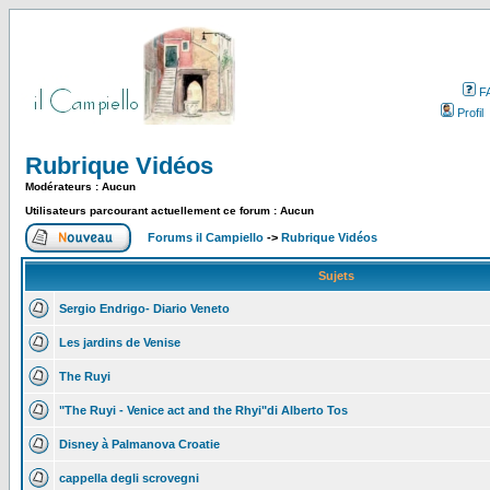
F
Profil
Rubrique Vidéos
Modérateurs : Aucun
Utilisateurs parcourant actuellement ce forum : Aucun
Forums il Campiello
->
Rubrique Vidéos
Sujets
Sergio Endrigo- Diario Veneto
Les jardins de Venise
The Ruyi
"The Ruyi - Venice act and the Rhyi"di Alberto Tos
Disney à Palmanova Croatie
cappella degli scrovegni