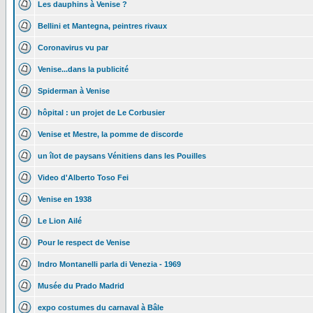
Les dauphins à Venise ?
Bellini et Mantegna, peintres rivaux
Coronavirus vu par
Venise...dans la publicité
Spiderman à Venise
hôpital : un projet de Le Corbusier
Venise et Mestre, la pomme de discorde
un îlot de paysans Vénitiens dans les Pouilles
Video d'Alberto Toso Fei
Venise en 1938
Le Lion Ailé
Pour le respect de Venise
Indro Montanelli parla di Venezia - 1969
Musée du Prado Madrid
expo costumes du carnaval à Bâle