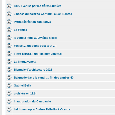
1896 : Venise par les frères Lumière
3 bancs du palazzo Contarini a San Beneto
Petite récréation admirative
La Fenice
le verre à Paris au XVIème siècle
Venise .... un point c'est tout ...!
Tinto BRASS : un film monumental !
La lingua veneta
Biennale d'architecture 2016
Baignade dans le canal .... fin des années 40
Gabriel Bella
croisière en 1924
Inauguration du Campanile
bel hommage à Andrea Palladio à Vicenza