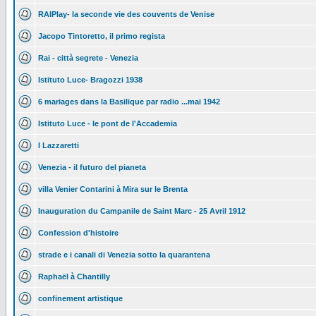
RAIPlay- la seconde vie des couvents de Venise
Jacopo Tintoretto, il primo regista
Rai - città segrete - Venezia
Istituto Luce- Bragozzi 1938
6 mariages dans la Basilique par radio ...mai 1942
Istituto Luce - le pont de l'Accademia
I Lazzaretti
Venezia - il futuro del pianeta
villa Venier Contarini à Mira sur le Brenta
Inauguration du Campanile de Saint Marc - 25 Avril 1912
Confession d'histoire
strade e i canali di Venezia sotto la quarantena
Raphaël à Chantilly
confinement artistique