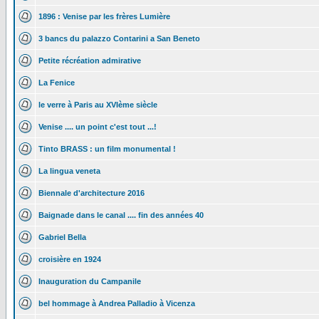
1896 : Venise par les frères Lumière
3 bancs du palazzo Contarini a San Beneto
Petite récréation admirative
La Fenice
le verre à Paris au XVIème siècle
Venise .... un point c'est tout ...!
Tinto BRASS : un film monumental !
La lingua veneta
Biennale d'architecture 2016
Baignade dans le canal .... fin des années 40
Gabriel Bella
croisière en 1924
Inauguration du Campanile
bel hommage à Andrea Palladio à Vicenza