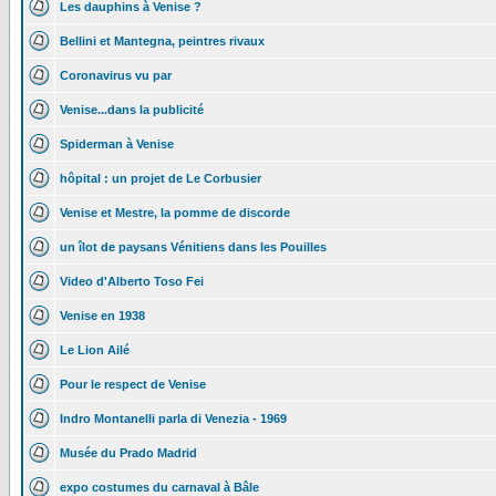
Les dauphins à Venise ?
Bellini et Mantegna, peintres rivaux
Coronavirus vu par
Venise...dans la publicité
Spiderman à Venise
hôpital : un projet de Le Corbusier
Venise et Mestre, la pomme de discorde
un îlot de paysans Vénitiens dans les Pouilles
Video d'Alberto Toso Fei
Venise en 1938
Le Lion Ailé
Pour le respect de Venise
Indro Montanelli parla di Venezia - 1969
Musée du Prado Madrid
expo costumes du carnaval à Bâle