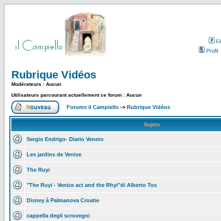
F
Profil
Rubrique Vidéos
Modérateurs : Aucun
Utilisateurs parcourant actuellement ce forum : Aucun
Forums il Campiello
->
Rubrique Vidéos
Sujets
Sergio Endrigo- Diario Veneto
Les jardins de Venise
The Ruyi
"The Ruyi - Venice act and the Rhyi"di Alberto Tos
Disney à Palmanova Croatie
cappella degli scrovegni