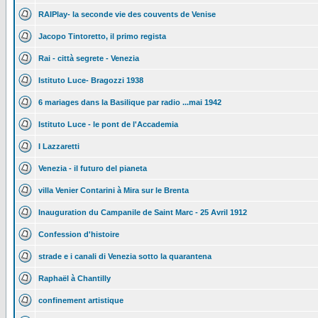
RAIPlay- la seconde vie des couvents de Venise
Jacopo Tintoretto, il primo regista
Rai - città segrete - Venezia
Istituto Luce- Bragozzi 1938
6 mariages dans la Basilique par radio ...mai 1942
Istituto Luce - le pont de l'Accademia
I Lazzaretti
Venezia - il futuro del pianeta
villa Venier Contarini à Mira sur le Brenta
Inauguration du Campanile de Saint Marc - 25 Avril 1912
Confession d'histoire
strade e i canali di Venezia sotto la quarantena
Raphaël à Chantilly
confinement artistique