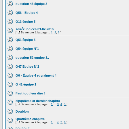
question 43 équipe 3
Q56 - Équipe 4
Q13 équipe 5
soirée indices 03-02-2016
[
Se rendre à la page ::
1
,
2
,
3
]
Q51 équipe 5
Q54 équipe N°1
question 52 equipe 3..
Q47 Equipe N°2
Q6 - Équipe 4 et vraiment 4
Q 41 équipe 1
Faut tout leur dire !
cinquième et dernier chapitre
[
Se rendre à la page ::
1
...
3
,
4
,
5
]
Doublon
Quatrième chapitre
[
Se rendre à la page ::
1
...
4
,
5
,
6
]
houhou?