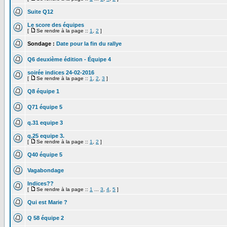
Suite Q12
Le score des équipes
[
Se rendre à la page ::
1
,
2
]
Sondage :
Date pour la fin du rallye
Q6 deuxième édition - Équipe 4
soirée indices 24-02-2016
[
Se rendre à la page ::
1
,
2
,
3
]
Q8 équipe 1
Q71 équipe 5
q.31 equipe 3
q.25 equipe 3.
[
Se rendre à la page ::
1
,
2
]
Q40 équipe 5
Vagabondage
Indices??
[
Se rendre à la page ::
1
...
3
,
4
,
5
]
Qui est Marie ?
Q 58 équipe 2