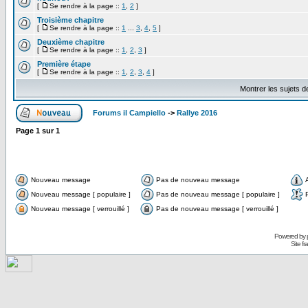
[
Se rendre à la page ::
1
,
2
]
Troisième chapitre
[
Se rendre à la page ::
1
...
3
,
4
,
5
]
Deuxième chapitre
[
Se rendre à la page ::
1
,
2
,
3
]
Première étape
[
Se rendre à la page ::
1
,
2
,
3
,
4
]
Montrer les sujets d
Forums il Campiello
->
Rallye 2016
Page
1
sur
1
Nouveau message
Pas de nouveau message
Nouveau message [ populaire ]
Pas de nouveau message [ populaire ]
Nouveau message [ verrouillé ]
Pas de nouveau message [ verrouillé ]
Powered by
Site f