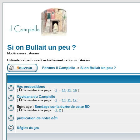
Si on Bullait un peu ?
Modérateurs : Aucun
Utilisateurs parcourant actuellement ce forum : Aucun
Forums il Campiello
->
Si on Bullait un peu ?
Vos propositions
[
Se rendre à la page ::
1
...
14
,
15
,
16
]
Covidana du Campiello
[
Se rendre à la page ::
1
...
10
,
11
,
12
]
Sondage :
Sondage sur la durée de cette BD
[
Se rendre à la page ::
1
,
2
]
publication de notre défi
Règles du jeu