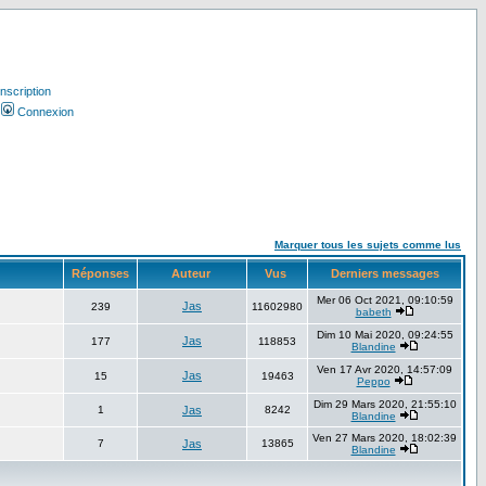
Inscription
Connexion
Marquer tous les sujets comme lus
Réponses
Auteur
Vus
Derniers messages
Mer 06 Oct 2021, 09:10:59
Jas
239
11602980
babeth
Dim 10 Mai 2020, 09:24:55
Jas
177
118853
Blandine
Ven 17 Avr 2020, 14:57:09
Jas
15
19463
Peppo
Dim 29 Mars 2020, 21:55:10
1
Jas
8242
Blandine
Ven 27 Mars 2020, 18:02:39
7
Jas
13865
Blandine