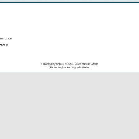
Annonce
Post-it
Powered by
phpBB
© 2001, 2005 phpBB Group
Site francophone
-
Support utilisation