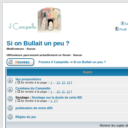
F
Profil
Si on Bullait un peu ?
Modérateurs : Aucun
Utilisateurs parcourant actuellement ce forum : Aucun
Forums il Campiello
->
Si on Bullait un peu ?
Sujets
Vos propositions
[
Se rendre à la page ::
1
...
14
,
15
,
16
]
Covidana du Campiello
[
Se rendre à la page ::
1
...
10
,
11
,
12
]
Sondage :
Sondage sur la durée de cette BD
[
Se rendre à la page ::
1
,
2
]
publication de notre défi
Règles du jeu
Montrer les sujets d