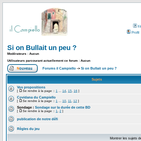
F
Profil
Si on Bullait un peu ?
Modérateurs : Aucun
Utilisateurs parcourant actuellement ce forum : Aucun
Forums il Campiello
->
Si on Bullait un peu ?
Sujets
Vos propositions
[
Se rendre à la page ::
1
...
14
,
15
,
16
]
Covidana du Campiello
[
Se rendre à la page ::
1
...
10
,
11
,
12
]
Sondage :
Sondage sur la durée de cette BD
[
Se rendre à la page ::
1
,
2
]
publication de notre défi
Règles du jeu
Montrer les sujets d