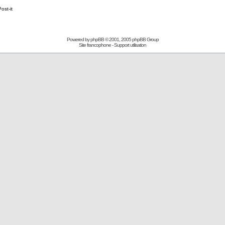
Post-it
Powered by
phpBB
© 2001, 2005 phpBB Group
Site francophone
-
Support utilisation