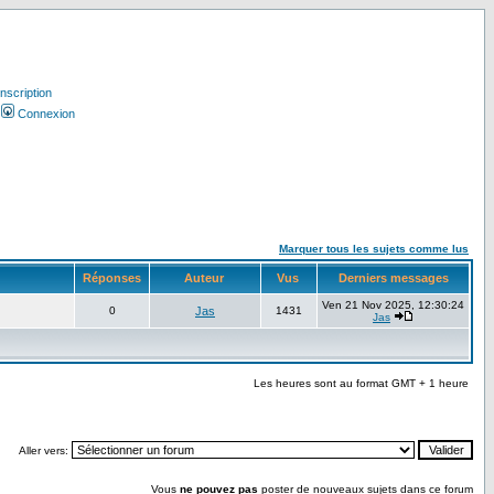
Inscription
Connexion
Marquer tous les sujets comme lus
Réponses
Auteur
Vus
Derniers messages
Ven 21 Nov 2025, 12:30:24
0
Jas
1431
Jas
Les heures sont au format GMT + 1 heure
Aller vers:
Vous
ne pouvez pas
poster de nouveaux sujets dans ce forum