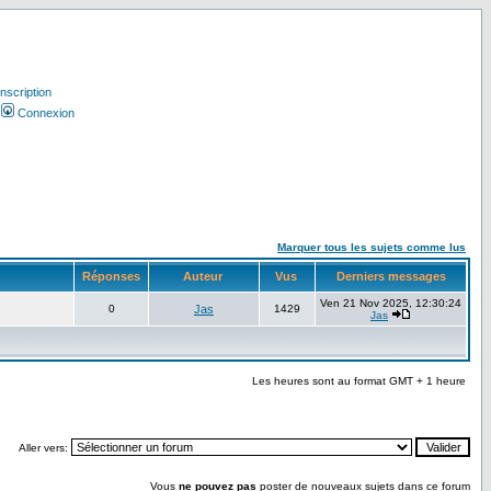
Inscription
Connexion
Marquer tous les sujets comme lus
Réponses
Auteur
Vus
Derniers messages
Ven 21 Nov 2025, 12:30:24
0
Jas
1429
Jas
Les heures sont au format GMT + 1 heure
Aller vers:
Vous
ne pouvez pas
poster de nouveaux sujets dans ce forum