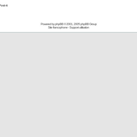
Post-it
Powered by
phpBB
© 2001, 2005 phpBB Group
Site francophone
-
Support utilisation