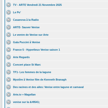
TV - ARTE Vendredi 21 Novembre 2025
Le Po'
Casanova à la Radio
ARTE- Sauver Venise
Le ventre de Venise sur Arte
Gala Puccini à Venise
France 5 - Hyperlieux Venise saison 1
Arte Regards
Concert place St Marc
TF1- Les femmes de la lagune
Mystère à Venise film de Kenneth Branagh
Des racines et des ailes: Venise entre lagune et carnaval
Arte.tv + Magellan
venise sur la &#8541;