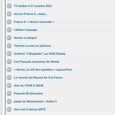
TV chaîne 4-17 octobre 2021
encore France 5....mais...
France 5: « Venise retrouvée »
l'affaire Caravage
Venise se languit
Tintoret La mer en peinture
Goldoni "il Bugiardo" sur RAI5 Replay
Ces Français amoureux de Venise
« Venise, la cité des mystères » aujourd’hui.
Le concert du Nouvel An à la Fenice
Arte de 17h05 à 19h45
France5-29 décembre
palais de Westminster- chaîne 5
Une nuit à Venise ARTE