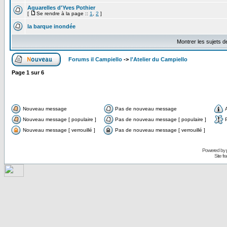
Aquarelles d'Yves Pothier
[
Se rendre à la page ::
1
,
2
]
la barque inondée
Montrer les sujets d
Forums il Campiello
->
l'Atelier du Campiello
Page
1
sur
6
Nouveau message
Pas de nouveau message
Nouveau message [ populaire ]
Pas de nouveau message [ populaire ]
Nouveau message [ verrouillé ]
Pas de nouveau message [ verrouillé ]
Powered by
Site f