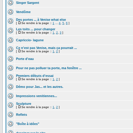
Singer Sargent
Vendôme
Des portes ... à Venise what else
[
Se rendre à la page ::
1
...
4
,
5
,
6
]
Les toits ... pour changer
[
Se rendre à la page ::
1
,
2
,
3
]
Capriccio- lagune
Ce n'est pas Venise, mais ça pourrait ...
[
Se rendre à la page ::
1
,
2
]
Porte d'eau
Pour ne pas polluer ta porte, ma fenêtre ...
Premiers débuts d'essai
[
Se rendre à la page ::
1
,
2
]
Démo pour Jas... et les autres.
Impressions venitiennes...
Sculpture
[
Se rendre à la page ::
1
,
2
]
Reflets
"Boîte à idées"