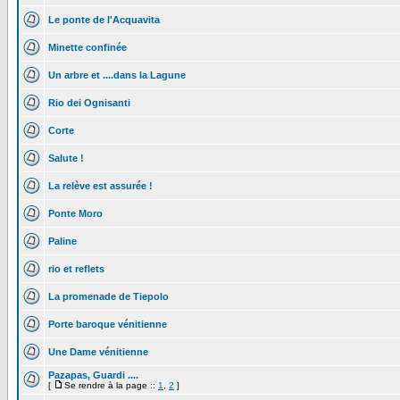
Le ponte de l'Acquavita
Minette confinée
Un arbre et ....dans la Lagune
Rio dei Ognisanti
Corte
Salute !
La relève est assurée !
Ponte Moro
Paline
rio et reflets
La promenade de Tiepolo
Porte baroque vénitienne
Une Dame vénitienne
Pazapas, Guardi ....
[
Se rendre à la page ::
1
,
2
]