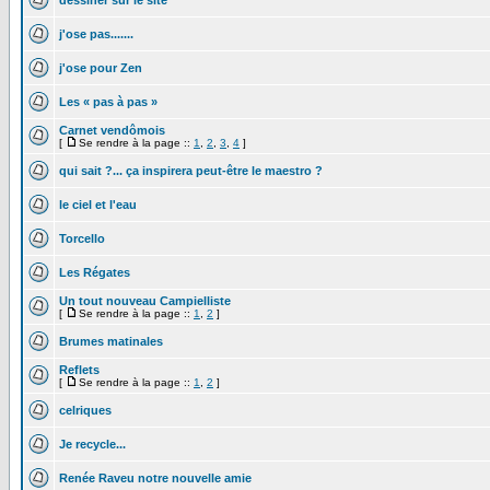
dessiner sur le site
j'ose pas.......
j'ose pour Zen
Les « pas à pas »
Carnet vendômois
[
Se rendre à la page ::
1
,
2
,
3
,
4
]
qui sait ?... ça inspirera peut-être le maestro ?
le ciel et l'eau
Torcello
Les Régates
Un tout nouveau Campielliste
[
Se rendre à la page ::
1
,
2
]
Brumes matinales
Reflets
[
Se rendre à la page ::
1
,
2
]
celriques
Je recycle...
Renée Raveu notre nouvelle amie