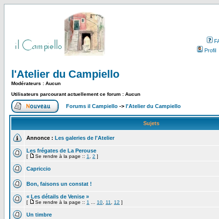
F
Profil
l'Atelier du Campiello
Modérateurs : Aucun
Utilisateurs parcourant actuellement ce forum : Aucun
Forums il Campiello
->
l'Atelier du Campiello
Sujets
Annonce :
Les galeries de l'Atelier
Les frégates de La Perouse
[
Se rendre à la page ::
1
,
2
]
Capriccio
Bon, faisons un constat !
« Les détails de Venise »
[
Se rendre à la page ::
1
...
10
,
11
,
12
]
Un timbre