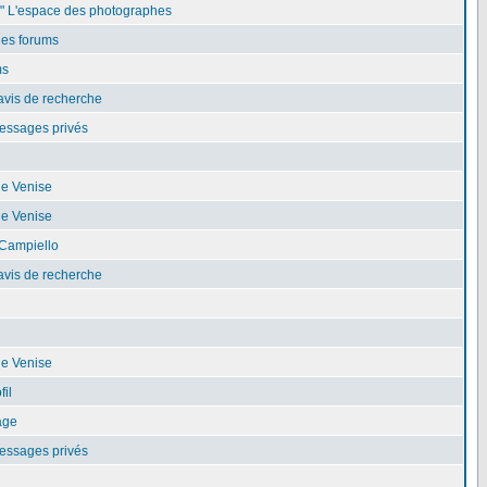
e" L'espace des photographes
les forums
ms
avis de recherche
essages privés
de Venise
de Venise
Campiello
avis de recherche
de Venise
fil
age
essages privés