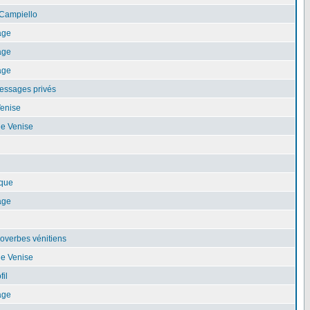
Campiello
age
age
age
essages privés
Venise
de Venise
ique
age
overbes vénitiens
de Venise
fil
age