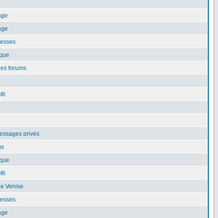
age
age
resses
ique
les forums
fil
essages privés
ms
ique
fil
de Venise
resses
age