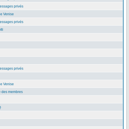
essages privés
de Venise
essages privés
fil
essages privés
de Venise
te des membres
Q