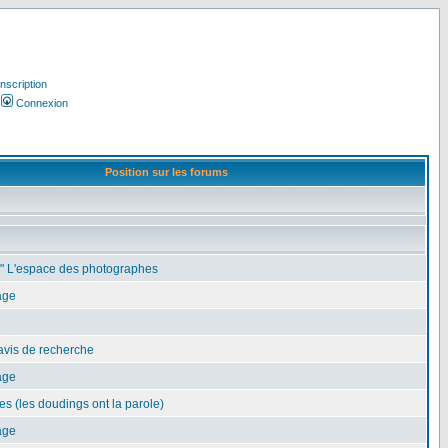
Inscription
Connexion
Position sur les forums
e" L'espace des photographes
age
avis de recherche
age
es (les doudings ont la parole)
age