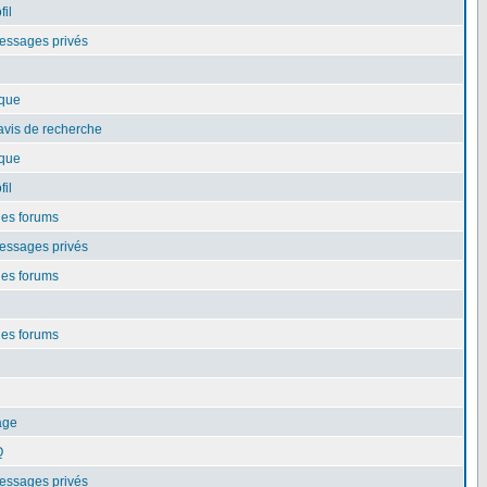
fil
essages privés
ique
avis de recherche
ique
fil
les forums
essages privés
les forums
les forums
age
Q
essages privés