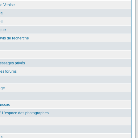
de Venise
fil
fil
ique
avis de recherche
essages privés
les forums
age
resses
e" L'espace des photographes