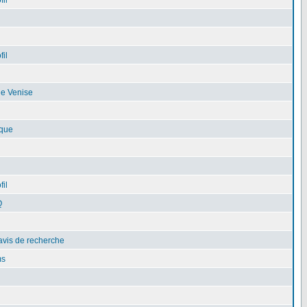
fil
fil
de Venise
ique
fil
Q
avis de recherche
ms