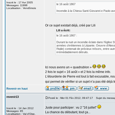
Inscrit le : 17 Avr 2005
le 16 août 1867
Messages: 11998
Localisation : Vendômois
Incendie à la Chiesa Santi Giovanni e Paolo ave
Or ce sujet existait déjà, créé par Lili
Lili a écrit:
le 16 août 1867 :
Durant la nuit un incendie éclate dans l'église 
armées chrétiennes à Lépante. Oeuvre d'Alessan
l'Italie) contenait de précieux trésors, entre au
irrémédiablement détruits.
Ici nous avons un « quadrublon »
2 fois le sujet « 16 août » et 2 fois la même info.
L’étourderie de Pierre est tout à fait excusable, 
qui permet de vérifier si un sujet n’a pas été déjà t
Revenir en haut
revenir13
Posté le : Mer 01 Fév 2012, 09:47:17
Sujet du messa
Juste pour participer : vu 2 "16 juillet"
Inscrit le : 14 Jan 2012
Messages: 85
La chance du débutant, tout ça...
Localisation : Val d'Oise,