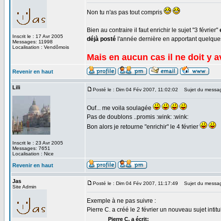
Non tu n'as pas tout compris
Bien au contraire il faut enrichir le sujet "3 février"
Inscrit le : 17 Avr 2005
déjà posté
l'année dernière en apportant quelque
Messages: 11998
Localisation : Vendômois
Mais en aucun cas il ne doit y 
Revenir en haut
Lili
Posté le : Dim 04 Fév 2007, 11:02:02
Sujet du messa
Ouf... me voila soulagée
Pas de doublons ..promis :wink: :wink:
Bon alors je retourne "enrichir" le 4 février
Inscrit le : 23 Avr 2005
Messages: 7651
Localisation : Nice
Revenir en haut
Jas
Posté le : Dim 04 Fév 2007, 11:17:49
Sujet du messa
Site Admin
Exemple à ne pas suivre :
Pierre C. a créé le 2 février un nouveau sujet intit
Pierre C. a écrit: