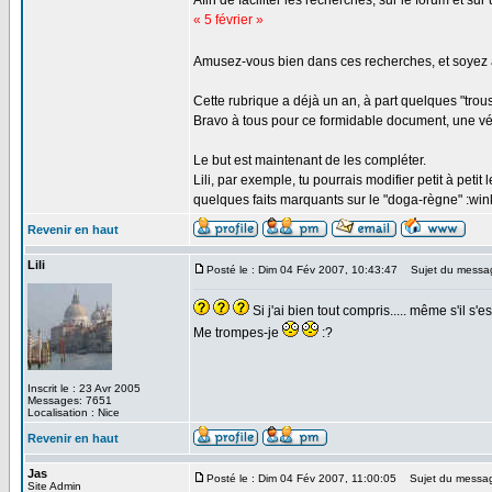
Afin de faciliter les recherches, sur le forum et s
« 5 février »
Amusez-vous bien dans ces recherches, et soyez 
Cette rubrique a déjà un an, à part quelques "trous
Bravo à tous pour ce formidable document, une vé
Le but est maintenant de les compléter.
Lili, par exemple, tu pourrais modifier petit à pe
quelques faits marquants sur le "doga-règne" :win
Revenir en haut
Lili
Posté le : Dim 04 Fév 2007, 10:43:47
Sujet du messa
Si j'ai bien tout compris..... même s'il s'
Me trompes-je
:?
Inscrit le : 23 Avr 2005
Messages: 7651
Localisation : Nice
Revenir en haut
Jas
Posté le : Dim 04 Fév 2007, 11:00:05
Sujet du messa
Site Admin