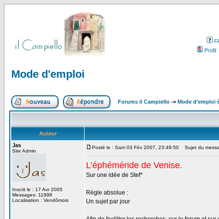
F
Profil
Mode d'emploi
Forums il Campiello
->
Mode d'emploi 
Auteur
Jas
Posté le : Sam 03 Fév 2007, 23:49:50
Sujet du messa
Site Admin
L’éphéméride de Venise.
Sur une idée de Stef*
Inscrit le : 17 Avr 2005
Règle absolue :
Messages: 11998
Localisation : Vendômois
Un sujet par jour