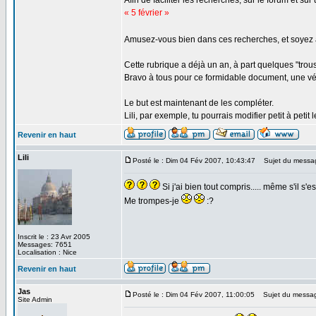
Afin de faciliter les recherches, sur le forum et s
« 5 février »
Amusez-vous bien dans ces recherches, et soyez 
Cette rubrique a déjà un an, à part quelques "trous
Bravo à tous pour ce formidable document, une vé
Le but est maintenant de les compléter.
Lili, par exemple, tu pourrais modifier petit à pe
Revenir en haut
Lili
Posté le : Dim 04 Fév 2007, 10:43:47
Sujet du messa
Si j'ai bien tout compris..... même s'il s'
Me trompes-je
:?
Inscrit le : 23 Avr 2005
Messages: 7651
Localisation : Nice
Revenir en haut
Jas
Posté le : Dim 04 Fév 2007, 11:00:05
Sujet du messa
Site Admin