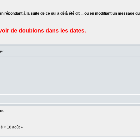
en répondant à la suite de ce qui a déjà été dit
...
ou en modifiant un message qu
avoir de doublons dans les dates.
ge:
ge:
ulé « 16 août »