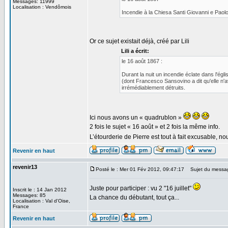
Messages: 11999
Localisation : Vendômois
Incendie à la Chiesa Santi Giovanni e Paolo
Or ce sujet existait déjà, créé par Lili
Lili a écrit:
le 16 août 1867 :
Durant la nuit un incendie éclate dans l'ég
(dont Francesco Sansovino a dit qu'elle n'av
irrémédiablement détruits.
Ici nous avons un « quadrublon »
2 fois le sujet « 16 août » et 2 fois la même info.
L’étourderie de Pierre est tout à fait excusable, n
Revenir en haut
revenir13
Posté le : Mer 01 Fév 2012, 09:47:17
Sujet du messa
Juste pour participer : vu 2 "16 juillet"
Inscrit le : 14 Jan 2012
Messages: 85
La chance du débutant, tout ça...
Localisation : Val d'Oise,
France
Revenir en haut