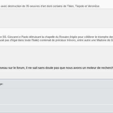
 avec destruction de 35 oeuvres d'art dont certains de Titien, Tiepolo et Veronèse
lise SS. Giovanni e Paolo détruisant la chapelle du Rosaire érigée pour célébrer le triomphe 
ait pas d'égal dans toute l'Italie) contenait de précieux trésors, entre autre une Madone de Gio
ouveau sur le forum, il ne sait sans doute pas que nous avons un moteur de recherche 
ge: