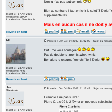
Non tu n'as pas tout compris
Bien au contraire il faut enrichir le sujet "3 février"
Inscrit le : 17 Avr 2005
supplémentaires.
Messages: 11999
Localisation : Vendômois
Mais en aucun cas il ne doit y 
Revenir en haut
Lili
Posté le : Dim 04 Fév 2007, 11:02:02
Sujet du messa
Ouf... me voila soulagée
Pas de doublons ..promis :wink: :wink:
Bon alors je retourne "enrichir" le 4 février
Inscrit le : 23 Avr 2005
Messages: 7651
Localisation : Nice
Revenir en haut
Jas
Posté le : Dim 04 Fév 2007, 11:17:49
Sujet du messa
Site Admin
Exemple à ne pas suivre :
Pierre C. a créé le 2 février un nouveau sujet intit
Pierre C. a écrit:
Inscrit le : 17 Avr 2005
le 16 août 1867