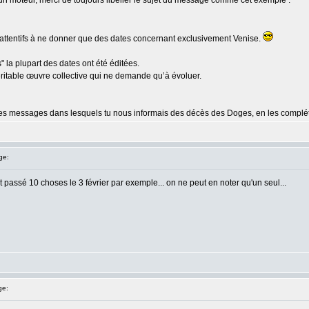
ur un moteur, merci de toujours libeller le sujet du message comme cet exemple :
attentifs à ne donner que des dates concernant exclusivement Venise.
" la plupart des dates ont été éditées.
ritable œuvre collective qui ne demande qu’à évoluer.
tit les messages dans lesquels tu nous informais des décès des Doges, en les complé
ge:
est passé 10 choses le 3 février par exemple... on ne peut en noter qu'un seul...
ge: