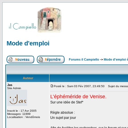
Mode d'emploi
Forums il Campiello
->
Mode d'emploi 
Auteur
Jas
Posté le : Sam 03 Fév 2007, 23:49:50
Sujet du messa
Site Admin
L’éphéméride de Venise.
Sur une idée de Stef*
Inscrit le : 17 Avr 2005
Règle absolue :
Messages: 11999
Localisation : Vendômois
Un sujet par jour