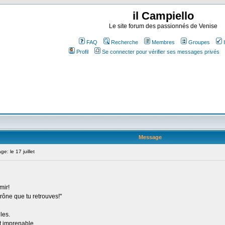
il Campiello
Le site forum des passionnés de Venise
FAQ
Recherche
Membres
Groupes
Profil
Se connecter pour vérifier ses messages privés
Message
: le 17 juillet
mir!
 trône que tu retrouves!"
les.
t imprenable,