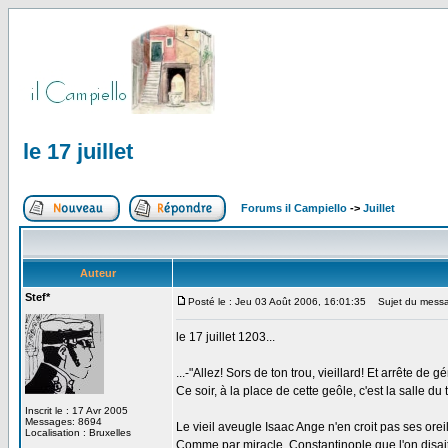
le 17 juillet
Forums il Campiello
->
Juillet
Auteur
Stef*
Posté le : Jeu 03 Août 2006, 16:01:35
Sujet du message
le 17 juillet 1203...
...-"Allez! Sors de ton trou, vieillard! Et arrête de gé
Ce soir, à la place de cette geôle, c'est la salle du
Inscrit le : 17 Avr 2005
Messages: 8694
Le vieil aveugle Isaac Ange n'en croit pas ses oreil
Localisation : Bruxelles
Comme par miracle, Constantinople que l'on disai