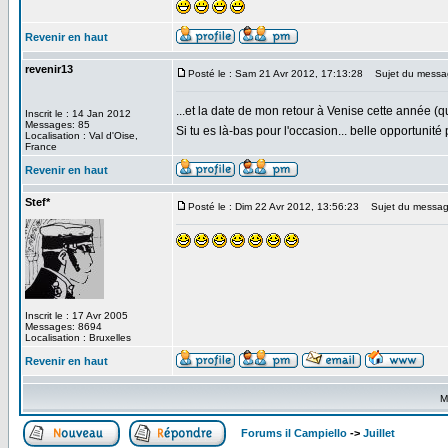
Revenir en haut
revenir13
Posté le : Sam 21 Avr 2012, 17:13:28
Sujet du messa
...et la date de mon retour à Venise cette année (
Inscrit le : 14 Jan 2012
Messages: 85
Si tu es là-bas pour l'occasion... belle opportuni
Localisation : Val d'Oise,
France
Revenir en haut
Stef*
Posté le : Dim 22 Avr 2012, 13:56:23
Sujet du messag
Inscrit le : 17 Avr 2005
Messages: 8694
Localisation : Bruxelles
Revenir en haut
M
Forums il Campiello
->
Juillet