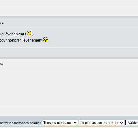
ge:
quel évènement !
)
té pour honorer l'évènement
e:
ontrer les messages depuis :