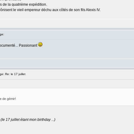
s de la quatrième expédition.
nisent le vieil empereur déchu aux côtés de son fils Alexis IV.
ge:
documenté... Passionant
 Re: le 17 juillet
ête de gémir!
.
(le 17 juillet étant mon birthday ...)