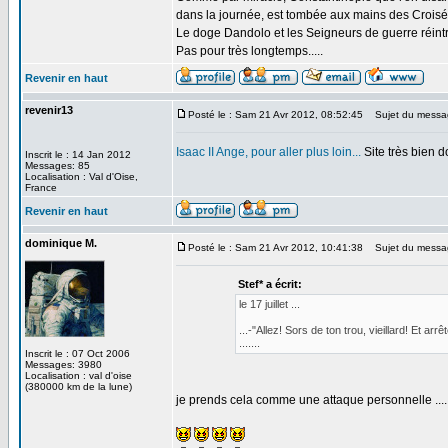
dans la journée, est tombée aux mains des Croisé
Le doge Dandolo et les Seigneurs de guerre réintrô
Pas pour très longtemps.....
Revenir en haut
revenir13
Posté le : Sam 21 Avr 2012, 08:52:45
Sujet du messa
Isaac II Ange, pour aller plus loin...
Site très bien 
Inscrit le : 14 Jan 2012
Messages: 85
Localisation : Val d'Oise,
France
Revenir en haut
dominique M.
Posté le : Sam 21 Avr 2012, 10:41:38
Sujet du message:
Stef* a écrit:
le 17 juillet ...
...-"Allez! Sors de ton trou, vieillard! Et arr
.......
Inscrit le : 07 Oct 2006
Messages: 3980
Localisation : val d'oise
(380000 km de la lune)
je prends cela comme une attaque personnelle ...