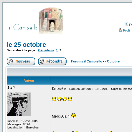
F
Profil
le 25 octobre
Se rendre à la page :
Précédente
1
,
2
Forums il Campiello
->
Octobre
Auteur
Stef*
Posté le : Sam 26 Oct 2013, 19:01:04
Sujet du messa
Merci Alain!
Inscrit le : 17 Avr 2005
Messages: 8694
Localisation : Bruxelles