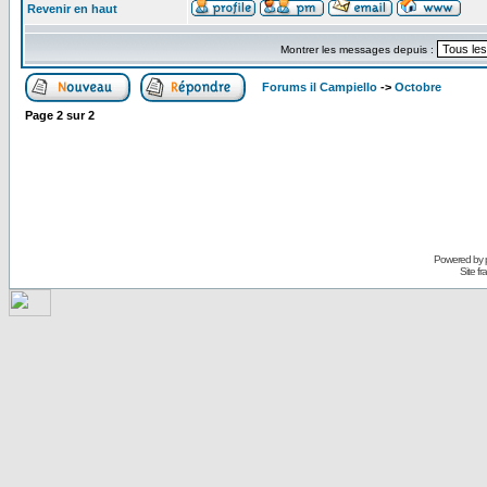
Revenir en haut
Montrer les messages depuis :
Forums il Campiello
->
Octobre
Page
2
sur
2
Powered by
Site f