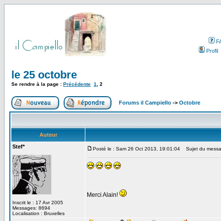
F
Profil
le 25 octobre
Se rendre à la page :
Précédente
1
,
2
Forums il Campiello
->
Octobre
Auteur
Stef*
Posté le : Sam 26 Oct 2013, 19:01:04
Sujet du messa
Merci Alain!
Inscrit le : 17 Avr 2005
Messages: 8694
Localisation : Bruxelles