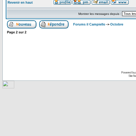
Revenir en haut
Montrer les messages depuis :
Forums il Campiello
->
Octobre
Page
2
sur
2
Powered by
Site f