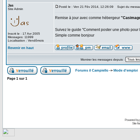
Jas
Posté le : Ven 21 Fév 2014, 12:26:09
Sujet du messa
Site Admin
Remise à jour avec comme hébergeur
"Casimag
Suivez le guide "Comment poster une photo pour 
Inscrit le : 17 Avr 2005
Simple comme bonjour
Messages: 11999
Localisation : Vendômois
Revenir en haut
Montrer les messages depuis :
Forums il Campiello
->
Mode d'emploi
Page
1
sur
1
Powered by
Site f